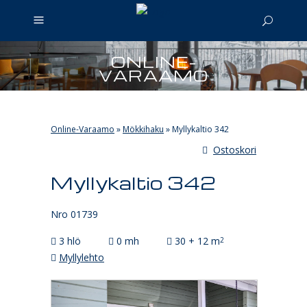
ONLINE-
VARAAMO
Online-Varaamo
»
Mökkihaku
»
Myllykaltio 342
Ostoskori
Myllykaltio 342
Nro 01739
3 hlö
0 mh
30 + 12 m
2
Myllylehto