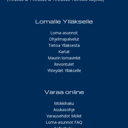
Lomalle Ylläkselle
Loma-asunnot
Ohjelmapalvelut
Tietoa Ylläksestä
Kartat
Maurin lomavinkit
Revontulet
Yhteydet Ylläkselle
Varaa online
Mökkihaku
Asukasohje
Varausehdot Mökit
Loma-asunnot FAQ