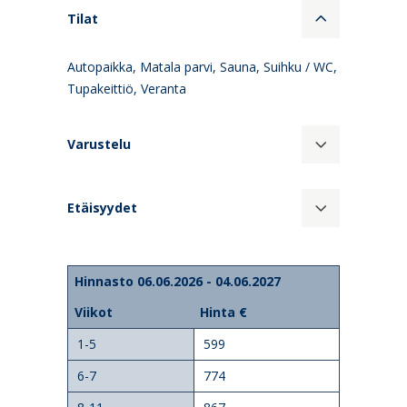
Tilat
Autopaikka, Matala parvi, Sauna, Suihku / WC,
Tupakeittiö, Veranta
Varustelu
Etäisyydet
Hinnasto 06.06.2026 - 04.06.2027
Viikot
Hinta €
1-5
599
6-7
774