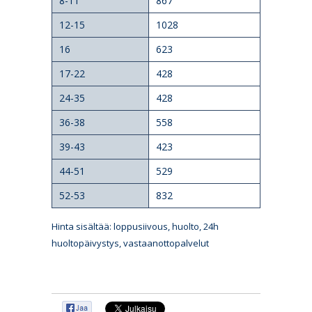
8-11
867
12-15
1028
16
623
17-22
428
24-35
428
36-38
558
39-43
423
44-51
529
52-53
832
Hinta sisältää: loppusiivous, huolto, 24h
huoltopäivystys, vastaanottopalvelut