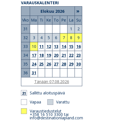
VARAUSKALENTERI
»
Elokuu 2026
Vko
Ma
Ti
Ke
To
Pe
La
Su
31
1
2
32
3
4
5
6
7
8
9
33
10
11
12
13
14
15
16
34
17
18
19
20
21
22
23
35
24
25
26
27
28
29
30
36
31
Tänään 07.08.2026
Sallittu aloituspäivä
31
Vapaa
Varattu
Varaustiedustelut
+358 16 510 3300 tai
info@destinationlapland.com