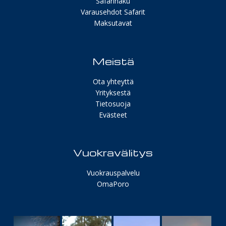
Safarihaku
Varausehdot Safarit
Maksutavat
Meistä
Ota yhteyttä
Yrityksestä
Tietosuoja
Evästeet
Vuokravälitys
Vuokrauspalvelu
OmaPoro