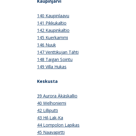
Kaupinjärvi
140 Kaupinlaavu
141 Pikkukaltio
142 Kaupinkaltio
145 Kuerkammi
146 Nuuk
147 Venttikujan Tähti
148 Taigan Sointu
149 Villa Hukas
Keskusta
39 Aurora Äkäskallio
40 Welhoniemi
42 Lilliputti
43 Hil-Lak-Ka
44 Lompolon Lapikas
45 Naavapirtti