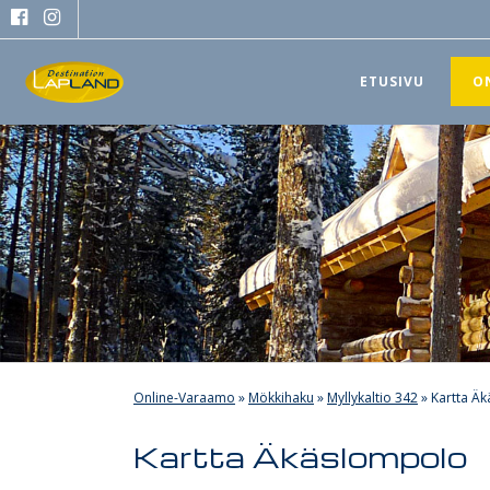
ETUSIVU
O
Online-Varaamo
»
Mökkihaku
»
Myllykaltio 342
»
Kartta Ä
Kartta Äkäslompolo