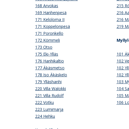
168 Arvokas
215 Rö
169 Hanhenpesä
216 Aa
171 Keloloma II
216 Ma
171 Koppelonpesä
219 Ma
171 Poronkello
172 Kömmeli
Mylly
173 Otso
175 Eki-Ylläs
101 Äk
176 Hanhikaltio
102 Ve
177 Äkäsmetso
102 Yl
178 Iso Äkäskelo
102 Yl
179 Ylläshanhi
103 My
220 Villa Walokki
104 S
221 Villa Rudolf
105 Ma
222 Votku
106 L
223 Lumimarja
224 Hehku