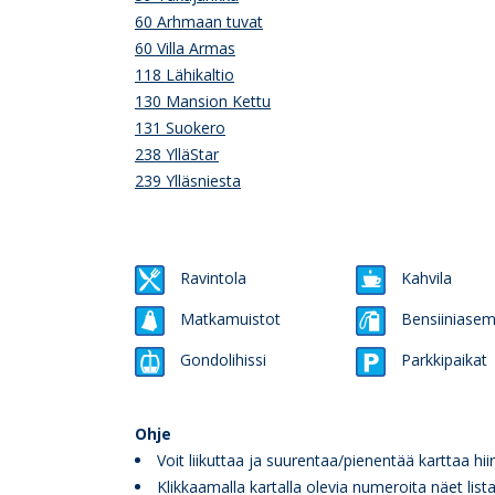
60 Arhmaan tuvat
60 Villa Armas
118 Lähikaltio
130 Mansion Kettu
131 Suokero
238 YlläStar
239 Ylläsniesta
Ravintola
Kahvila
Matkamuistot
Bensiiniase
Gondolihissi
Parkkipaikat
Ohje
Voit liikuttaa ja suurentaa/pienentää karttaa hii
Klikkaamalla kartalla olevia numeroita näet lis