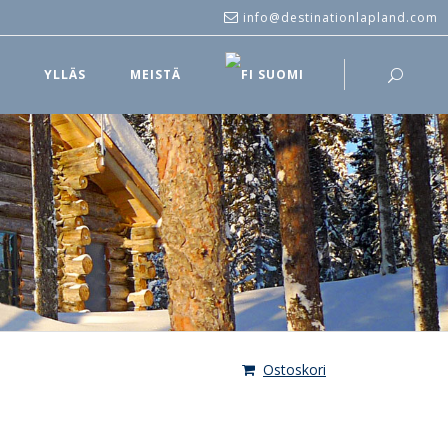
info@destinationlapland.com
T
YLLÄS
MEISTÄ
SUOMI
Ostoskori