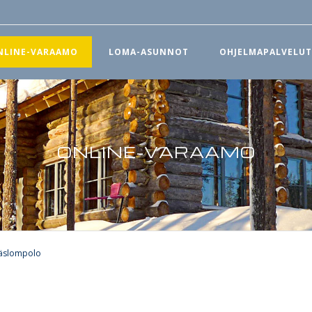
NLINE-VARAAMO
LOMA-ASUNNOT
OHJELMAPALVELU
ONLINE-VARAAMO
käslompolo