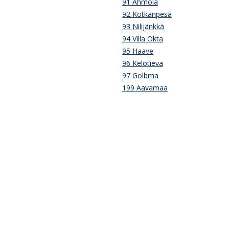
91 Ahmola
92 Kotkanpesä
93 Nilijänkkä
94 Villa Okta
95 Haave
96 Kelotieva
97 Golbma
199 Aavamaa