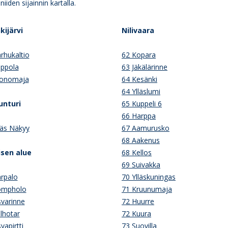
iden sijainnin kartalla.
kijärvi
Nilivaara
rhukaltio
62 Kopara
eppola
63 Jäkälärinne
onomaja
64 Kesänki
64 Ylläslumi
unturi
65 Kuppeli 6
66 Harppa
läs Näkyy
67 Aamurusko
68 Aakenus
sen alue
68 Kellos
69 Suivakka
rpalo
70 Ylläskuningas
ompholo
71 Kruunumaja
varinne
72 Huurre
lhotar
72 Kuura
vapirtti
73 Suovilla