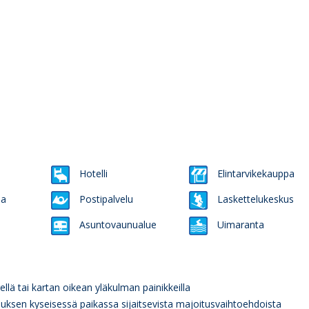
Hotelli
Elintarvikekauppa
ma
Postipalvelu
Laskettelukeskus
Asuntovaunualue
Uimaranta
rellä tai kartan oikean yläkulman painikkeilla
tauksen kyseisessä paikassa sijaitsevista majoitusvaihtoehdoista