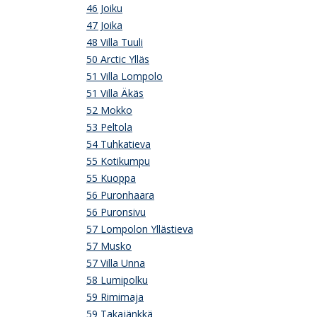
46 Joiku
47 Joika
48 Villa Tuuli
50 Arctic Ylläs
51 Villa Lompolo
51 Villa Äkäs
52 Mokko
53 Peltola
54 Tuhkatieva
55 Kotikumpu
55 Kuoppa
56 Puronhaara
56 Puronsivu
57 Lompolon Yllästieva
57 Musko
57 Villa Unna
58 Lumipolku
59 Rimimaja
59 Takajänkkä