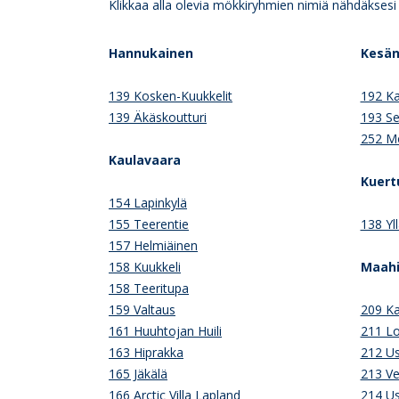
Klikkaa alla olevia mökkiryhmien nimiä nähdäksesi ni
Hannukainen
Kesän
139 Kosken-Kuukkelit
192 Ka
139 Äkäskoutturi
193 S
252 M
Kaulavaara
Kuert
154 Lapinkylä
155 Teerentie
138 Yl
157 Helmiäinen
158 Kuukkeli
Maahi
158 Teeritupa
159 Valtaus
209 Ka
161 Huuhtojan Huili
211 L
163 Hiprakka
212 Us
165 Jäkälä
213 Ve
166 Arctic Villa Lapland
214 Us