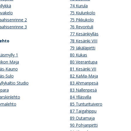
llykkä
74 Kurula
vakelo
75 Kiulunkolo
ahisenrinne 2
75 Pikkukolo
ahisenrinne 3
76 Revontuli
77 Kesänkiylläs
lehto
78 Kesänki VIII
79 Jäkäläpirtti
äsmylly 1
80 Kukas
ikon Maja
80 Veerantupa
läs-Kauno
81 Kesänki VII
läs-Sulo
82 KaMa-Maja
llykaltio Studio
83 Ahmanpesä
apara
83 Nallenpesä
rskinlehto
84 Ylläsvilla
omalehto
85 Tunturituivero
87 Taigahippu
89 Outamaja
90 Pohjanpirtti