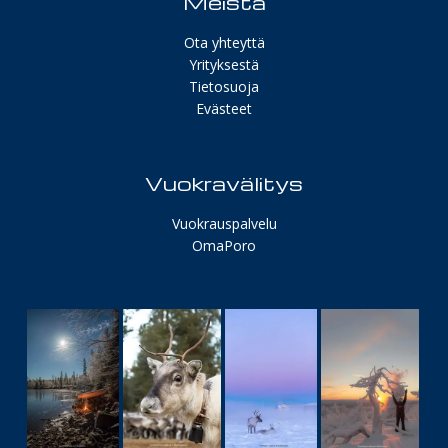
Meistä
Ota yhteyttä
Yrityksestä
Tietosuoja
Evästeet
Vuokravälitys
Vuokrauspalvelu
OmaPoro