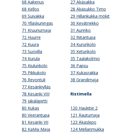
68 Aakenus
27 Äkäsakka
68 Kellos
28 Äkäsukko Timo
69 Suivakka
29 Hillankukka mökit
70 Ylläskuningas
30 Kevätriekko
71 Kruunumaja
31 Aurinko
72 Huurre
32 Riitantupa
72 Kuura
34 Kurunkolo
73 Suovilla
35 Ketunkolo
74 Kurula
35 Taalakolmio
75 Kiulunkolo
36 Papsu
75 Pikkukolo
37 Kukasrakka
76 Revontuli
38 Grandimaja
77 Kesänkiylläs
78 Kesänki VIII
Ristimella
79 Jäkäläpirtti
80 Kukas
120 Haukitie 2
80 Veerantupa
121 Rautumaja
81 Kesänki VII
123 Äkäslepo
82 KaMa-Maja
124 Mellanmukka