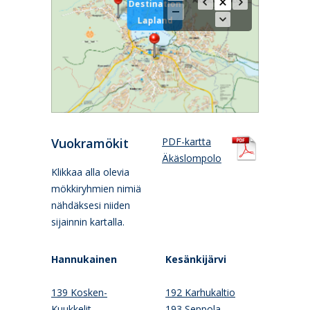
Destination
Lapland
Vuokramökit
PDF-kartta
Äkäslompolo
Klikkaa alla olevia
mökkiryhmien nimiä
nähdäksesi niiden
sijainnin kartalla.
Hannukainen
Kesänkijärvi
139 Kosken-
192 Karhukaltio
Kuukkelit
193 Seppola