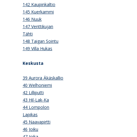
142 Kaupinkaltio
145 Kuerkammi
146 Nuuk
147 Venttikujan
Tähti
148 Taigan Sointu
149 Villa Hukas
Keskusta
39 Aurora Äkäskallio
40 Welhoniemi
42 Lilliputti
43 Hil-Lak-Ka
44 Lompolon
Lapikas
45 Naavapirtti
46 Joiku
47 Joika