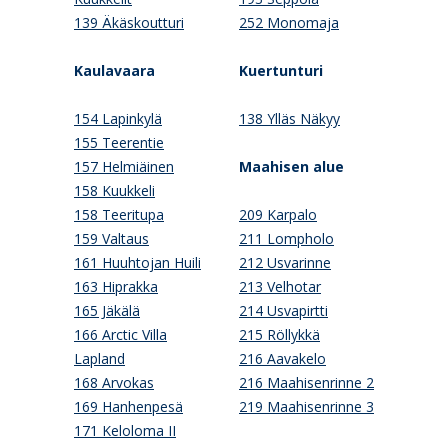
139 Äkäskoutturi
252 Monomaja
Kaulavaara
Kuertunturi
154 Lapinkylä
138 Ylläs Näkyy
155 Teerentie
157 Helmiäinen
Maahisen alue
158 Kuukkeli
158 Teeritupa
209 Karpalo
159 Valtaus
211 Lompholo
161 Huuhtojan Huili
212 Usvarinne
163 Hiprakka
213 Velhotar
165 Jäkälä
214 Usvapirtti
166 Arctic Villa
215 Röllykkä
Lapland
216 Aavakelo
168 Arvokas
216 Maahisenrinne 2
169 Hanhenpesä
219 Maahisenrinne 3
171 Keloloma II