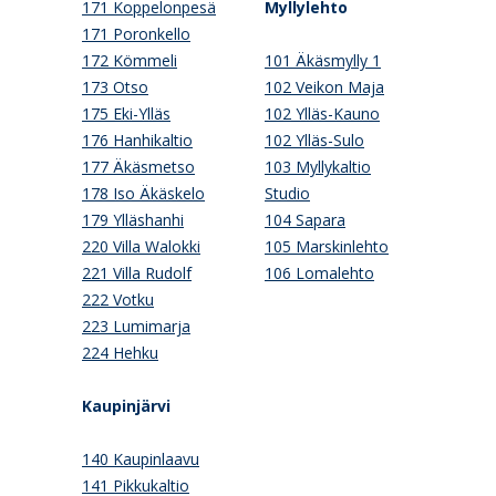
171 Koppelonpesä
Myllylehto
171 Poronkello
172 Kömmeli
101 Äkäsmylly 1
173 Otso
102 Veikon Maja
175 Eki-Ylläs
102 Ylläs-Kauno
176 Hanhikaltio
102 Ylläs-Sulo
177 Äkäsmetso
103 Myllykaltio
178 Iso Äkäskelo
Studio
179 Ylläshanhi
104 Sapara
220 Villa Walokki
105 Marskinlehto
221 Villa Rudolf
106 Lomalehto
222 Votku
223 Lumimarja
224 Hehku
Kaupinjärvi
140 Kaupinlaavu
141 Pikkukaltio