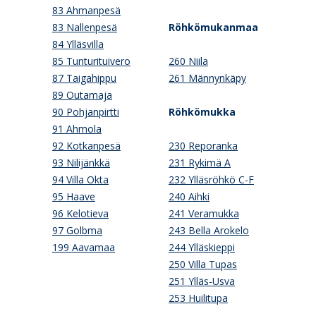
83 Ahmanpesä
83 Nallenpesä
Röhkömukanmaa
84 Ylläsvilla
85 Tunturituivero
260 Niila
87 Taigahippu
261 Männynkäpy
89 Outamaja
90 Pohjanpirtti
Röhkömukka
91 Ahmola
92 Kotkanpesä
230 Reporanka
93 Nilijänkkä
231 Rykimä A
94 Villa Okta
232 Ylläsröhkö C-F
95 Haave
240 Aihki
96 Kelotieva
241 Veramukka
97 Golbma
243 Bella Arokelo
199 Aavamaa
244 Ylläskieppi
250 Villa Tupas
251 Ylläs-Usva
253 Huilitupa