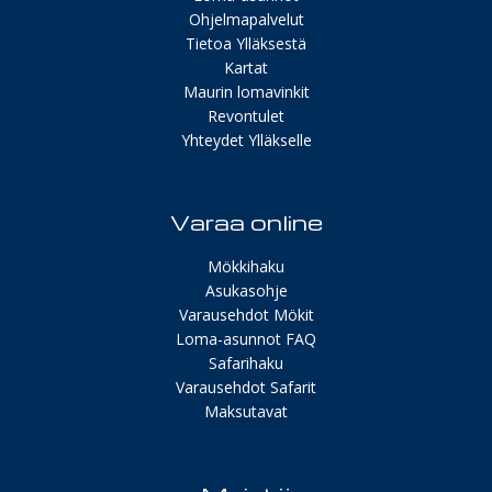
Ohjelmapalvelut
Tietoa Ylläksestä
Kartat
Maurin lomavinkit
Revontulet
Yhteydet Ylläkselle
Varaa online
Mökkihaku
Asukasohje
Varausehdot Mökit
Loma-asunnot FAQ
Safarihaku
Varausehdot Safarit
Maksutavat