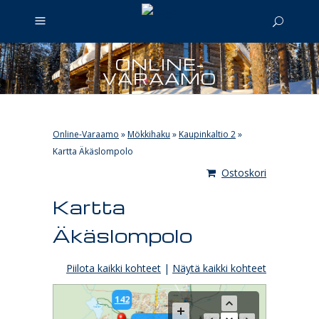
ONLINE-
VARAAMO
Online-Varaamo
»
Mökkihaku
»
Kaupinkaltio 2
»
Kartta Äkäslompolo
Ostoskori
Kartta
Äkäslompolo
Piilota kaikki kohteet
|
Näytä kaikki kohteet
142