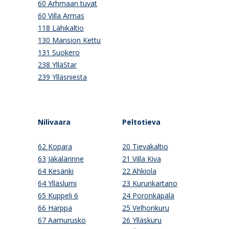
60 Arhmaan tuvat
60 Villa Armas
118 Lähikaltio
130 Mansion Kettu
131 Suokero
238 YlläStar
239 Ylläsniesta
Nilivaara
Peltotieva
62 Kopara
20 Tievakaltio
63 Jäkälärinne
21 Villa Kiva
64 Kesänki
22 Ahkiola
64 Ylläslumi
23 Kurunkartano
65 Kuppeli 6
24 Poronkäpälä
66 Harppa
25 Velhonkuru
67 Aamurusko
26 Ylläskuru