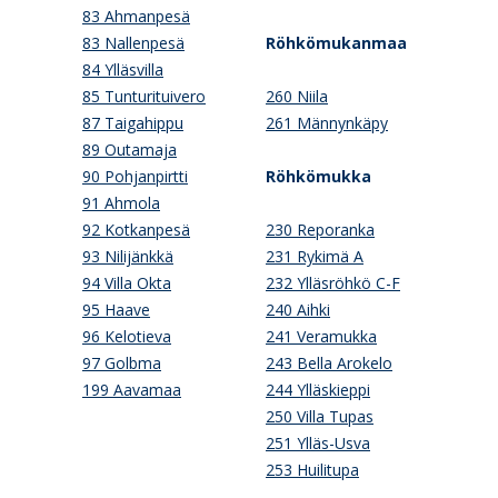
83 Ahmanpesä
83 Nallenpesä
Röhkömukanmaa
84 Ylläsvilla
85 Tunturituivero
260 Niila
87 Taigahippu
261 Männynkäpy
89 Outamaja
90 Pohjanpirtti
Röhkömukka
91 Ahmola
92 Kotkanpesä
230 Reporanka
93 Nilijänkkä
231 Rykimä A
94 Villa Okta
232 Ylläsröhkö C-F
95 Haave
240 Aihki
96 Kelotieva
241 Veramukka
97 Golbma
243 Bella Arokelo
199 Aavamaa
244 Ylläskieppi
250 Villa Tupas
251 Ylläs-Usva
253 Huilitupa