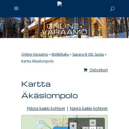
ONLINE-
VARAAMO
Online-Varaamo
»
Mökkihaku
»
Sapara III J36, Sussu
»
Kartta Äkäslompolo
Ostoskori
Kartta
Äkäslompolo
Piilota kaikki kohteet
|
Näytä kaikki kohteet