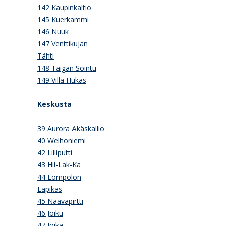
142 Kaupinkaltio
145 Kuerkammi
146 Nuuk
147 Venttikujan
Tähti
148 Taigan Sointu
149 Villa Hukas
Keskusta
39 Aurora Äkäskallio
40 Welhoniemi
42 Lilliputti
43 Hil-Lak-Ka
44 Lompolon
Lapikas
45 Naavapirtti
46 Joiku
47 Joika