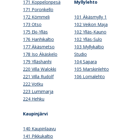
171 Koppelonpesä
Myllylehto
171 Poronkello
172 Kömmeli
101 Äkäsmylly 1
173 Otso
102 Veikon Maja
175 Eki-Ylläs
102 Ylläs-Kauno
176 Hanhikaltio
102 Ylläs-Sulo
177 Äkäsmetso
103 Myllykaltio
178 Iso Äkäskelo
Studio
179 Ylläshanhi
104 Sapara
220 Villa Walokki
105 Marskinlehto
221 Villa Rudolf
106 Lomalehto
222 Votku
223 Lumimarja
224 Hehku
Kaupinjärvi
140 Kaupinlaavu
141 Pikkukaltio