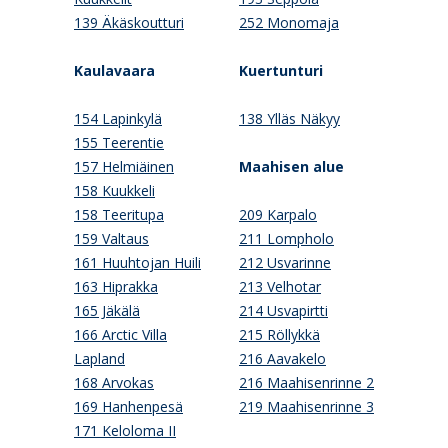
139 Äkäskoutturi
252 Monomaja
Kaulavaara
Kuertunturi
154 Lapinkylä
138 Ylläs Näkyy
155 Teerentie
157 Helmiäinen
Maahisen alue
158 Kuukkeli
158 Teeritupa
209 Karpalo
159 Valtaus
211 Lompholo
161 Huuhtojan Huili
212 Usvarinne
163 Hiprakka
213 Velhotar
165 Jäkälä
214 Usvapirtti
166 Arctic Villa
215 Röllykkä
Lapland
216 Aavakelo
168 Arvokas
216 Maahisenrinne 2
169 Hanhenpesä
219 Maahisenrinne 3
171 Keloloma II