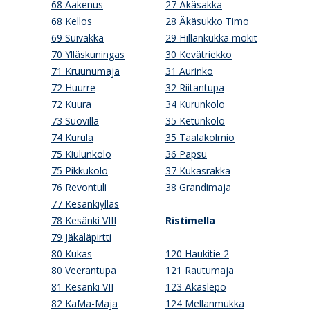
68 Aakenus
27 Äkäsakka
68 Kellos
28 Äkäsukko Timo
69 Suivakka
29 Hillankukka mökit
70 Ylläskuningas
30 Kevätriekko
71 Kruunumaja
31 Aurinko
72 Huurre
32 Riitantupa
72 Kuura
34 Kurunkolo
73 Suovilla
35 Ketunkolo
74 Kurula
35 Taalakolmio
75 Kiulunkolo
36 Papsu
75 Pikkukolo
37 Kukasrakka
76 Revontuli
38 Grandimaja
77 Kesänkiylläs
78 Kesänki VIII
Ristimella
79 Jäkäläpirtti
80 Kukas
120 Haukitie 2
80 Veerantupa
121 Rautumaja
81 Kesänki VII
123 Äkäslepo
82 KaMa-Maja
124 Mellanmukka