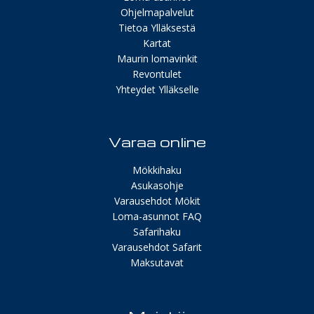
Ohjelmapalvelut
Tietoa Ylläksestä
Kartat
Maurin lomavinkit
Revontulet
Yhteydet Ylläkselle
Varaa online
Mökkihaku
Asukasohje
Varausehdot Mökit
Loma-asunnot FAQ
Safarihaku
Varausehdot Safarit
Maksutavat