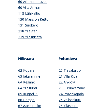
60 Arhmaan tuvat
60 Villa Armas
118 Lähikaltio
130 Mansion Kettu
131 Suokero
238 YlläStar
239 Ylläsniesta
Nilivaara
Peltotieva
62 Kopara
20 Tievakaltio
63 Jäkälärinne
21 Villa Kiva
64 Kesänki
22 Ahkiola
64 Ylläslumi
23 Kurunkartano
65 Kuppeli 6
24 Poronkäpälä
66 Harppa
25 Velhonkuru
67 Aamurusko
26 Ylläskuru