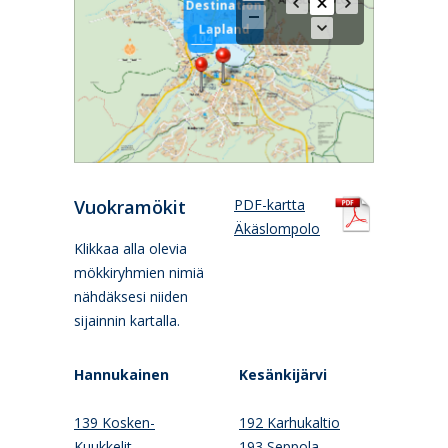
Destination
Lapland
104
Vuokramökit
PDF-kartta
Äkäslompolo
Klikkaa alla olevia
mökkiryhmien nimiä
nähdäksesi niiden
sijainnin kartalla.
Hannukainen
Kesänkijärvi
139 Kosken-
192 Karhukaltio
Kuukkelit
193 Seppola