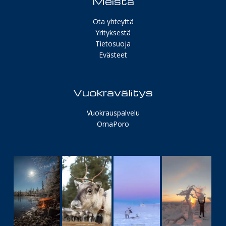
Meistä
Ota yhteyttä
Yrityksestä
Tietosuoja
Evästeet
Vuokravälitys
Vuokrauspalvelu
OmaPoro