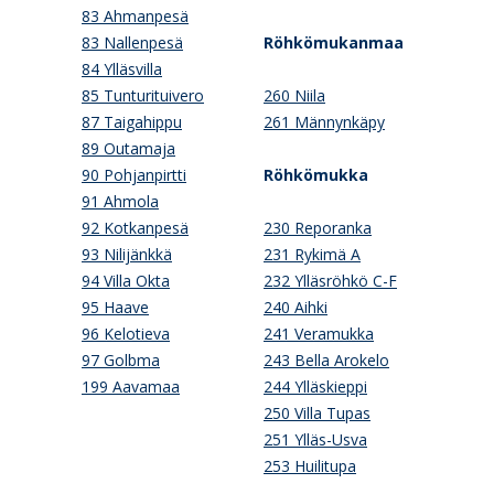
83 Ahmanpesä
83 Nallenpesä
Röhkömukanmaa
84 Ylläsvilla
85 Tunturituivero
260 Niila
87 Taigahippu
261 Männynkäpy
89 Outamaja
90 Pohjanpirtti
Röhkömukka
91 Ahmola
92 Kotkanpesä
230 Reporanka
93 Nilijänkkä
231 Rykimä A
94 Villa Okta
232 Ylläsröhkö C-F
95 Haave
240 Aihki
96 Kelotieva
241 Veramukka
97 Golbma
243 Bella Arokelo
199 Aavamaa
244 Ylläskieppi
250 Villa Tupas
251 Ylläs-Usva
253 Huilitupa