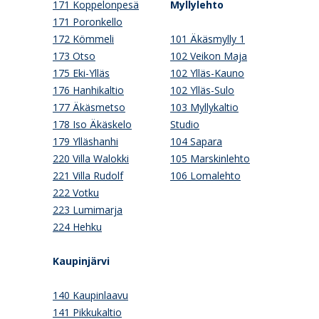
171 Koppelonpesä
Myllylehto
171 Poronkello
172 Kömmeli
101 Äkäsmylly 1
173 Otso
102 Veikon Maja
175 Eki-Ylläs
102 Ylläs-Kauno
176 Hanhikaltio
102 Ylläs-Sulo
177 Äkäsmetso
103 Myllykaltio
178 Iso Äkäskelo
Studio
179 Ylläshanhi
104 Sapara
220 Villa Walokki
105 Marskinlehto
221 Villa Rudolf
106 Lomalehto
222 Votku
223 Lumimarja
224 Hehku
Kaupinjärvi
140 Kaupinlaavu
141 Pikkukaltio