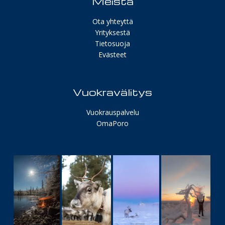
Meistä
Ota yhteyttä
Yrityksestä
Tietosuoja
Evästeet
Vuokravälitys
Vuokrauspalvelu
OmaPoro