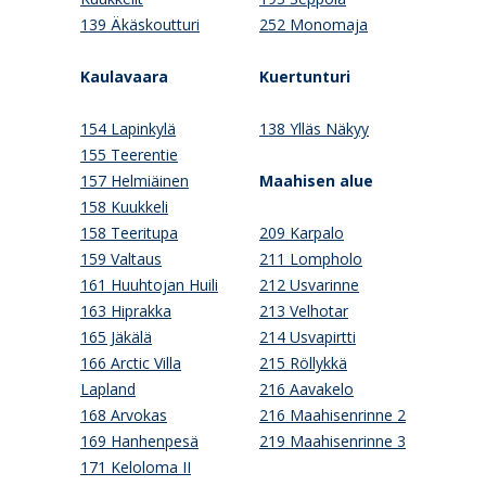
139 Äkäskoutturi
252 Monomaja
Kaulavaara
Kuertunturi
154 Lapinkylä
138 Ylläs Näkyy
155 Teerentie
157 Helmiäinen
Maahisen alue
158 Kuukkeli
158 Teeritupa
209 Karpalo
159 Valtaus
211 Lompholo
161 Huuhtojan Huili
212 Usvarinne
163 Hiprakka
213 Velhotar
165 Jäkälä
214 Usvapirtti
166 Arctic Villa
215 Röllykkä
Lapland
216 Aavakelo
168 Arvokas
216 Maahisenrinne 2
169 Hanhenpesä
219 Maahisenrinne 3
171 Keloloma II