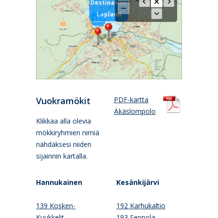
Destination
Lapland
104
Vuokramökit
PDF-kartta
Äkäslompolo
Klikkaa alla olevia
mökkiryhmien nimiä
nähdäksesi niiden
sijainnin kartalla.
Hannukainen
Kesänkijärvi
139 Kosken-
192 Karhukaltio
Kuukkelit
193 Seppola