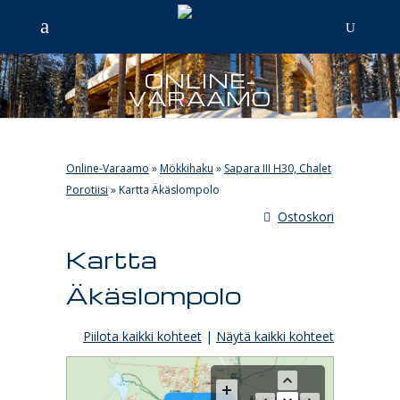
ONLINE-
VARAAMO
Online-Varaamo
»
Mökkihaku
»
Sapara III H30, Chalet
Porotiisi
»
Kartta Äkäslompolo
Ostoskori
Kartta
Äkäslompolo
Piilota kaikki kohteet
|
Näytä kaikki kohteet