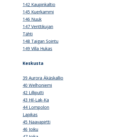
142 Kaupinkaltio
145 Kuerkammi
146 Nuuk
147 Venttikujan
Tähti
148 Taigan Sointu
149 Villa Hukas
Keskusta
39 Aurora Äkäskallio
40 Welhoniemi
42 Lilliputti
43 Hil-Lak-Ka
44 Lompolon
Lapikas
45 Naavapirtti
46 Joiku
47 Joika