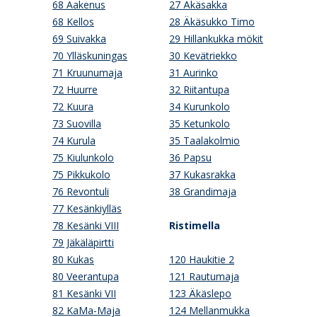
68 Aakenus
27 Äkäsakka
68 Kellos
28 Äkäsukko Timo
69 Suivakka
29 Hillankukka mökit
70 Ylläskuningas
30 Kevätriekko
71 Kruunumaja
31 Aurinko
72 Huurre
32 Riitantupa
72 Kuura
34 Kurunkolo
73 Suovilla
35 Ketunkolo
74 Kurula
35 Taalakolmio
75 Kiulunkolo
36 Papsu
75 Pikkukolo
37 Kukasrakka
76 Revontuli
38 Grandimaja
77 Kesänkiylläs
78 Kesänki VIII
Ristimella
79 Jäkäläpirtti
80 Kukas
120 Haukitie 2
80 Veerantupa
121 Rautumaja
81 Kesänki VII
123 Äkäslepo
82 KaMa-Maja
124 Mellanmukka