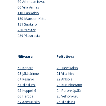
60 Arhmaan tuvat
60 Villa Armas
118 Lähikaltio
130 Mansion Kettu
131 Suokero
238 YlläStar
239 Ylläsniesta
Nilivaara
Peltotieva
62 Kopara
20 Tievakaltio
63 Jäkälärinne
21 Villa Kiva
64 Kesänki
22 Ahkiola
64 Ylläslumi
23 Kurunkartano
65 Kuppeli 6
24 Poronkäpälä
66 Harppa
25 Velhonkuru
67 Aamurusko
26 Ylläskuru