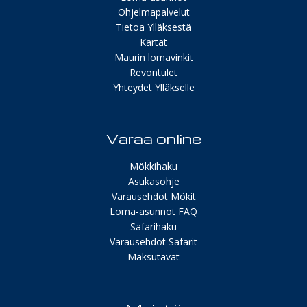
Ohjelmapalvelut
Tietoa Ylläksestä
Kartat
Maurin lomavinkit
Revontulet
Yhteydet Ylläkselle
Varaa online
Mökkihaku
Asukasohje
Varausehdot Mökit
Loma-asunnot FAQ
Safarihaku
Varausehdot Safarit
Maksutavat