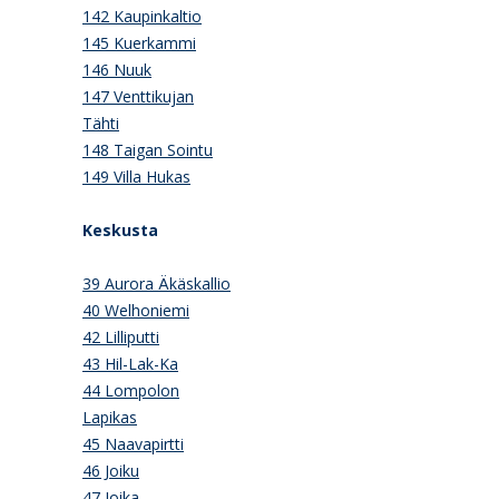
142 Kaupinkaltio
145 Kuerkammi
146 Nuuk
147 Venttikujan
Tähti
148 Taigan Sointu
149 Villa Hukas
Keskusta
39 Aurora Äkäskallio
40 Welhoniemi
42 Lilliputti
43 Hil-Lak-Ka
44 Lompolon
Lapikas
45 Naavapirtti
46 Joiku
47 Joika