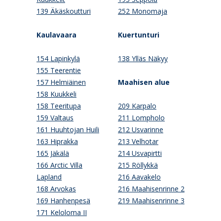
139 Äkäskoutturi
252 Monomaja
Kaulavaara
Kuertunturi
154 Lapinkylä
138 Ylläs Näkyy
155 Teerentie
157 Helmiäinen
Maahisen alue
158 Kuukkeli
158 Teeritupa
209 Karpalo
159 Valtaus
211 Lompholo
161 Huuhtojan Huili
212 Usvarinne
163 Hiprakka
213 Velhotar
165 Jäkälä
214 Usvapirtti
166 Arctic Villa
215 Röllykkä
Lapland
216 Aavakelo
168 Arvokas
216 Maahisenrinne 2
169 Hanhenpesä
219 Maahisenrinne 3
171 Keloloma II