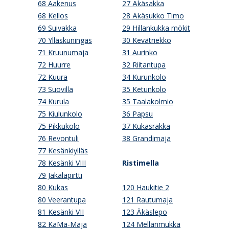
68 Aakenus
27 Äkäsakka
68 Kellos
28 Äkäsukko Timo
69 Suivakka
29 Hillankukka mökit
70 Ylläskuningas
30 Kevätriekko
71 Kruunumaja
31 Aurinko
72 Huurre
32 Riitantupa
72 Kuura
34 Kurunkolo
73 Suovilla
35 Ketunkolo
74 Kurula
35 Taalakolmio
75 Kiulunkolo
36 Papsu
75 Pikkukolo
37 Kukasrakka
76 Revontuli
38 Grandimaja
77 Kesänkiylläs
78 Kesänki VIII
Ristimella
79 Jäkäläpirtti
80 Kukas
120 Haukitie 2
80 Veerantupa
121 Rautumaja
81 Kesänki VII
123 Äkäslepo
82 KaMa-Maja
124 Mellanmukka