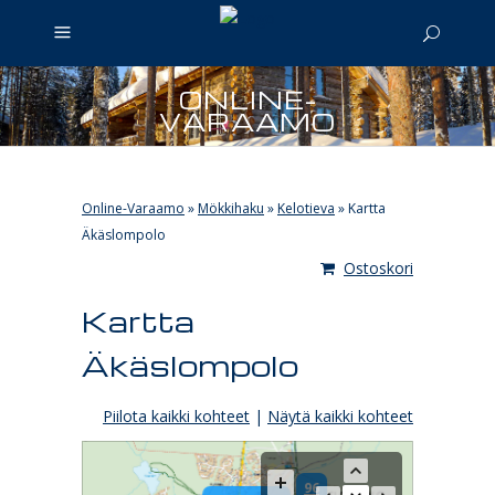
ONLINE-
VARAAMO
Online-Varaamo
»
Mökkihaku
»
Kelotieva
»
Kartta
Äkäslompolo
Ostoskori
Kartta
Äkäslompolo
Piilota kaikki kohteet
|
Näytä kaikki kohteet
96