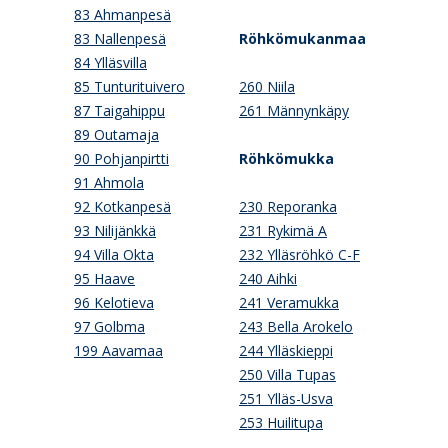
83 Ahmanpesä
83 Nallenpesä
Röhkömukanmaa
84 Ylläsvilla
85 Tunturituivero
260 Niila
87 Taigahippu
261 Männynkäpy
89 Outamaja
90 Pohjanpirtti
Röhkömukka
91 Ahmola
92 Kotkanpesä
230 Reporanka
93 Nilijänkkä
231 Rykimä A
94 Villa Okta
232 Ylläsröhkö C-F
95 Haave
240 Aihki
96 Kelotieva
241 Veramukka
97 Golbma
243 Bella Arokelo
199 Aavamaa
244 Ylläskieppi
250 Villa Tupas
251 Ylläs-Usva
253 Huilitupa