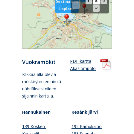
Destination
Lapland
Vuokramökit
PDF-kartta
Äkäslompolo
Klikkaa alla olevia
mökkiryhmien nimiä
nähdäksesi niiden
sijainnin kartalla.
Hannukainen
Kesänkijärvi
139 Kosken-
192 Karhukaltio
Kuukkelit
193 Seppola