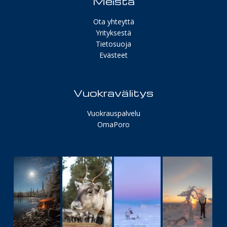
Meistä
Ota yhteyttä
Yrityksestä
Tietosuoja
Evästeet
Vuokravälitys
Vuokrauspalvelu
OmaPoro