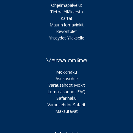
Ohjelmapalvelut
Tietoa Ylläksestä
Kartat
Maurin lomavinkit
Revontulet
Yhteydet Ylläkselle
Varaa online
Mökkihaku
Asukasohje
Varausehdot Mökit
Loma-asunnot FAQ
Safarihaku
Varausehdot Safarit
Maksutavat