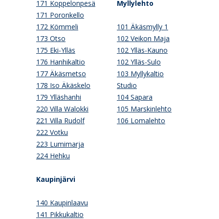
171 Koppelonpesä
Myllylehto
171 Poronkello
172 Kömmeli
101 Äkäsmylly 1
173 Otso
102 Veikon Maja
175 Eki-Ylläs
102 Ylläs-Kauno
176 Hanhikaltio
102 Ylläs-Sulo
177 Äkäsmetso
103 Myllykaltio
178 Iso Äkäskelo
Studio
179 Ylläshanhi
104 Sapara
220 Villa Walokki
105 Marskinlehto
221 Villa Rudolf
106 Lomalehto
222 Votku
223 Lumimarja
224 Hehku
Kaupinjärvi
140 Kaupinlaavu
141 Pikkukaltio