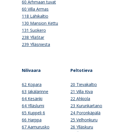
60 Arhmaan tuvat
60 Villa Armas
118 Lähikaltio
130 Mansion Kettu
131 Suokero
238 YlläStar
239 Ylläsniesta
Nilivaara
Peltotieva
62 Kopara
20 Tievakaltio
63 Jäkälärinne
21 Villa Kiva
64 Kesänki
22 Ahkiola
64 Ylläslumi
23 Kurunkartano
65 Kuppeli 6
24 Poronkäpälä
66 Harppa
25 Velhonkuru
67 Aamurusko
26 Ylläskuru