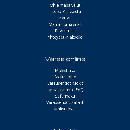
Ohjelmapalvelut
Tietoa Ylläksestä
Kartat
Maurin lomavinkit
Revontulet
Yhteydet Ylläkselle
Varaa online
Mökkihaku
Asukasohje
Varausehdot Mökit
Loma-asunnot FAQ
Safarihaku
Varausehdot Safarit
Maksutavat