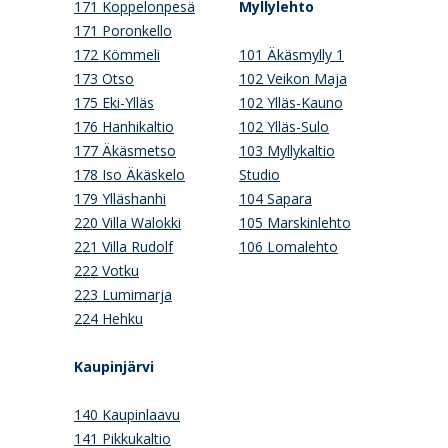
171 Koppelonpesä
Myllylehto
171 Poronkello
172 Kömmeli
101 Äkäsmylly 1
173 Otso
102 Veikon Maja
175 Eki-Ylläs
102 Ylläs-Kauno
176 Hanhikaltio
102 Ylläs-Sulo
177 Äkäsmetso
103 Myllykaltio
178 Iso Äkäskelo
Studio
179 Ylläshanhi
104 Sapara
220 Villa Walokki
105 Marskinlehto
221 Villa Rudolf
106 Lomalehto
222 Votku
223 Lumimarja
224 Hehku
Kaupinjärvi
140 Kaupinlaavu
141 Pikkukaltio