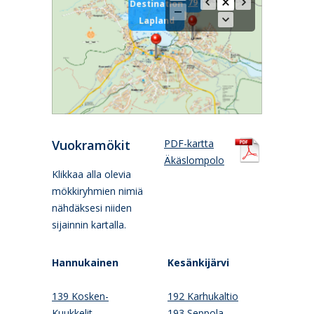
79
Destination
Lapland
Vuokramökit
PDF-kartta
Äkäslompolo
Klikkaa alla olevia
mökkiryhmien nimiä
nähdäksesi niiden
sijainnin kartalla.
Hannukainen
Kesänkijärvi
139 Kosken-
192 Karhukaltio
Kuukkelit
193 Seppola