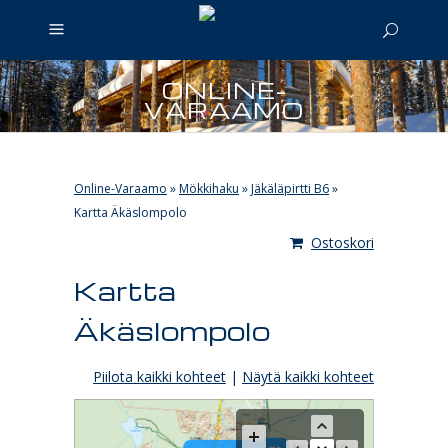
ONLINE-
VARAAMO
Online-Varaamo
»
Mökkihaku
»
Jäkäläpirtti B6
»
Kartta Äkäslompolo
Ostoskori
Kartta
Äkäslompolo
Piilota kaikki kohteet
|
Näytä kaikki kohteet