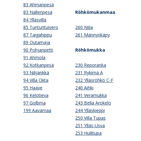
83 Ahmanpesä
83 Nallenpesä
Röhkömukanmaa
84 Ylläsvilla
85 Tunturituivero
260 Niila
87 Taigahippu
261 Männynkäpy
89 Outamaja
90 Pohjanpirtti
Röhkömukka
91 Ahmola
92 Kotkanpesä
230 Reporanka
93 Nilijänkkä
231 Rykimä A
94 Villa Okta
232 Ylläsröhkö C-F
95 Haave
240 Aihki
96 Kelotieva
241 Veramukka
97 Golbma
243 Bella Arokelo
199 Aavamaa
244 Ylläskieppi
250 Villa Tupas
251 Ylläs-Usva
253 Huilitupa