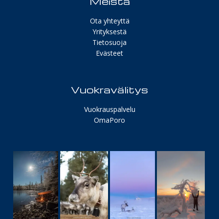
Meistä
Ota yhteyttä
Yrityksestä
Tietosuoja
Evästeet
Vuokravälitys
Vuokrauspalvelu
OmaPoro