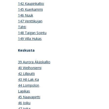
142 Kaupinkaltio
145 Kuerkammi
146 Nuuk
147 Venttikujan
Tähti
148 Taigan Sointu
149 Villa Hukas
Keskusta
39 Aurora Äkäskallio
40 Welhoniemi
42 Lilliputti
43 Hil-Lak-Ka
44 Lompolon
Lapikas
45 Naavapirtti
46 Joiku
47 Joika