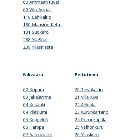
60 Arhmaan tuvat
60 Villa Armas
118 Lähikaltio
130 Mansion Kettu
131 Suokero
238 YlläStar
239 Ylläsniesta
Nilivaara
Peltotieva
62 Kopara
20 Tievakaltio
63 Jäkälärinne
21 Villa Kiva
64 Kesänki
22 Ahkiola
64 Ylläslumi
23 Kurunkartano
65 Kuppeli 6
24 Poronkäpälä
66 Harppa
25 Velhonkuru
67 Aamurusko
26 Ylläskuru