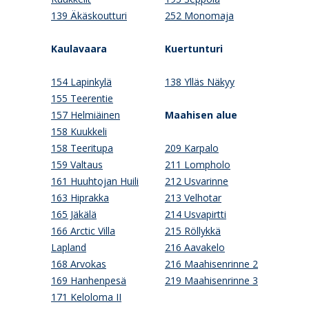
139 Äkäskoutturi
252 Monomaja
Kaulavaara
Kuertunturi
154 Lapinkylä
138 Ylläs Näkyy
155 Teerentie
157 Helmiäinen
Maahisen alue
158 Kuukkeli
158 Teeritupa
209 Karpalo
159 Valtaus
211 Lompholo
161 Huuhtojan Huili
212 Usvarinne
163 Hiprakka
213 Velhotar
165 Jäkälä
214 Usvapirtti
166 Arctic Villa
215 Röllykkä
Lapland
216 Aavakelo
168 Arvokas
216 Maahisenrinne 2
169 Hanhenpesä
219 Maahisenrinne 3
171 Keloloma II