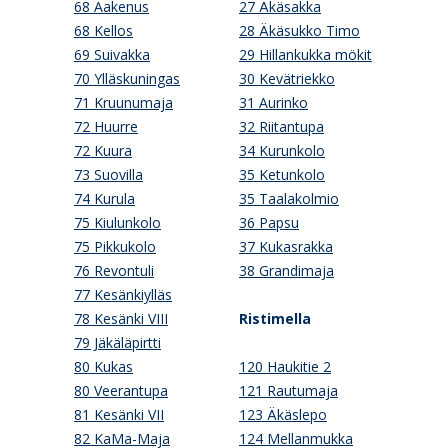
68 Aakenus
27 Äkäsakka
68 Kellos
28 Äkäsukko Timo
69 Suivakka
29 Hillankukka mökit
70 Ylläskuningas
30 Kevätriekko
71 Kruunumaja
31 Aurinko
72 Huurre
32 Riitantupa
72 Kuura
34 Kurunkolo
73 Suovilla
35 Ketunkolo
74 Kurula
35 Taalakolmio
75 Kiulunkolo
36 Papsu
75 Pikkukolo
37 Kukasrakka
76 Revontuli
38 Grandimaja
77 Kesänkiylläs
78 Kesänki VIII
Ristimella
79 Jäkäläpirtti
80 Kukas
120 Haukitie 2
80 Veerantupa
121 Rautumaja
81 Kesänki VII
123 Äkäslepo
82 KaMa-Maja
124 Mellanmukka