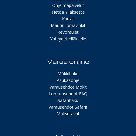
Ohjelmapalvelut
Tietoa Ylläksestä
Kartat
Maurin lomavinkit
Revontulet
Yhteydet Ylläkselle
Varaa online
Mökkihaku
Asukasohje
Varausehdot Mökit
Loma-asunnot FAQ
Safarihaku
Varausehdot Safarit
Maksutavat