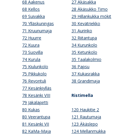
68 Aakenus
27 Äkäsakka
68 Kellos
28 Äkäsukko Timo
69 Suivakka
29 Hillankukka mökit
70 Ylläskuningas
30 Kevätriekko
71 Kruunumaja
31 Aurinko
72 Huurre
32 Riitantupa
72 Kuura
34 Kurunkolo
73 Suovilla
35 Ketunkolo
74 Kurula
35 Taalakolmio
75 Kiulunkolo
36 Papsu
75 Pikkukolo
37 Kukasrakka
76 Revontuli
38 Grandimaja
77 Kesänkiylläs
78 Kesänki VIII
Ristimella
79 Jäkäläpirtti
80 Kukas
120 Haukitie 2
80 Veerantupa
121 Rautumaja
81 Kesänki VII
123 Äkäslepo
82 KaMa-Maja
124 Mellanmukka