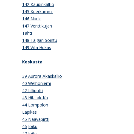
142 Kaupinkaltio
145 Kuerkammi
146 Nuuk
147 Venttikujan
Tähti
148 Taigan Sointu
149 Villa Hukas
Keskusta
39 Aurora Äkäskallio
40 Welhoniemi
42 Lilliputti
43 Hil-Lak-Ka
44 Lompolon
Lapikas
45 Naavapirtti
46 Joiku
47 Joika