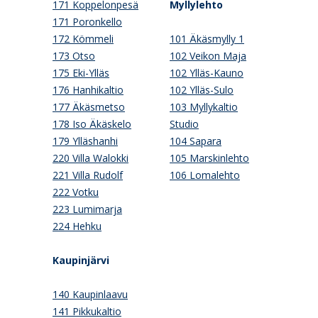
171 Koppelonpesä
Myllylehto
171 Poronkello
172 Kömmeli
101 Äkäsmylly 1
173 Otso
102 Veikon Maja
175 Eki-Ylläs
102 Ylläs-Kauno
176 Hanhikaltio
102 Ylläs-Sulo
177 Äkäsmetso
103 Myllykaltio
178 Iso Äkäskelo
Studio
179 Ylläshanhi
104 Sapara
220 Villa Walokki
105 Marskinlehto
221 Villa Rudolf
106 Lomalehto
222 Votku
223 Lumimarja
224 Hehku
Kaupinjärvi
140 Kaupinlaavu
141 Pikkukaltio