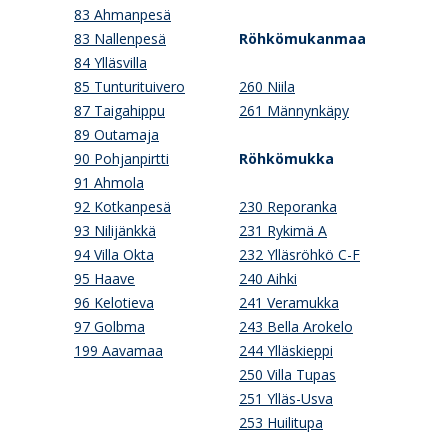
83 Ahmanpesä
83 Nallenpesä
Röhkömukanmaa
84 Ylläsvilla
85 Tunturituivero
260 Niila
87 Taigahippu
261 Männynkäpy
89 Outamaja
90 Pohjanpirtti
Röhkömukka
91 Ahmola
92 Kotkanpesä
230 Reporanka
93 Nilijänkkä
231 Rykimä A
94 Villa Okta
232 Ylläsröhkö C-F
95 Haave
240 Aihki
96 Kelotieva
241 Veramukka
97 Golbma
243 Bella Arokelo
199 Aavamaa
244 Ylläskieppi
250 Villa Tupas
251 Ylläs-Usva
253 Huilitupa