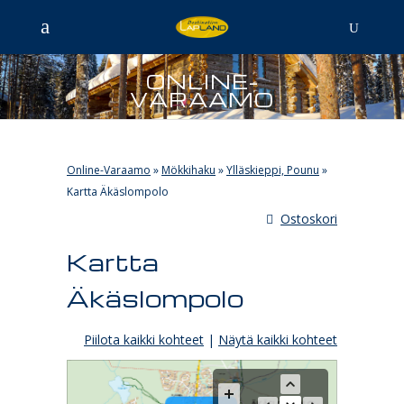
ONLINE-
VARAAMO
Online-Varaamo
»
Mökkihaku
»
Ylläskieppi, Pounu
»
Kartta Äkäslompolo
Ostoskori
Kartta
Äkäslompolo
Piilota kaikki kohteet
|
Näytä kaikki kohteet