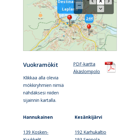
Destination
Lapland
244
Vuokramökit
PDF-kartta
Äkäslompolo
Klikkaa alla olevia
mökkiryhmien nimiä
nähdäksesi niiden
sijainnin kartalla.
Hannukainen
Kesänkijärvi
139 Kosken-
192 Karhukaltio
Kuukkelit
193 Seppola