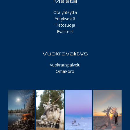
Meistä
Ota yhteyttä
Yrityksestä
Tietosuoja
Evästeet
Vuokravälitys
Vuokrauspalvelu
OmaPoro