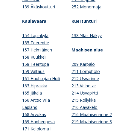
139 Äkäskoutturi
252 Monomaja
Kaulavaara
Kuertunturi
154 Lapinkylä
138 Ylläs Näkyy
155 Teerentie
157 Helmiäinen
Maahisen alue
158 Kuukkeli
158 Teeritupa
209 Karpalo
159 Valtaus
211 Lompholo
161 Huuhtojan Huili
212 Usvarinne
163 Hiprakka
213 Velhotar
165 Jäkälä
214 Usvapirtti
166 Arctic Villa
215 Röllykkä
Lapland
216 Aavakelo
168 Arvokas
216 Maahisenrinne 2
169 Hanhenpesä
219 Maahisenrinne 3
171 Keloloma II