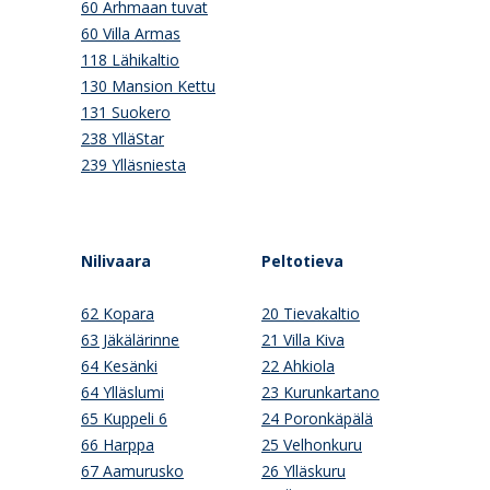
60 Arhmaan tuvat
60 Villa Armas
118 Lähikaltio
130 Mansion Kettu
131 Suokero
238 YlläStar
239 Ylläsniesta
Nilivaara
Peltotieva
62 Kopara
20 Tievakaltio
63 Jäkälärinne
21 Villa Kiva
64 Kesänki
22 Ahkiola
64 Ylläslumi
23 Kurunkartano
65 Kuppeli 6
24 Poronkäpälä
66 Harppa
25 Velhonkuru
67 Aamurusko
26 Ylläskuru