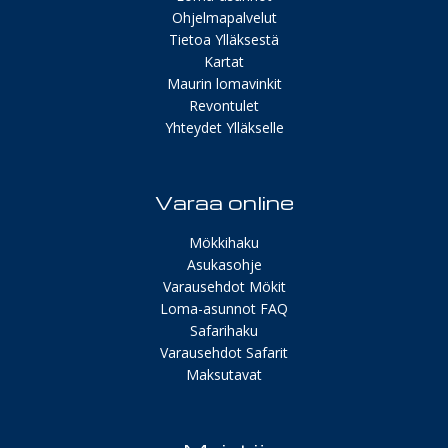
Ohjelmapalvelut
Tietoa Ylläksestä
Kartat
Maurin lomavinkit
Revontulet
Yhteydet Ylläkselle
Varaa online
Mökkihaku
Asukasohje
Varausehdot Mökit
Loma-asunnot FAQ
Safarihaku
Varausehdot Safarit
Maksutavat