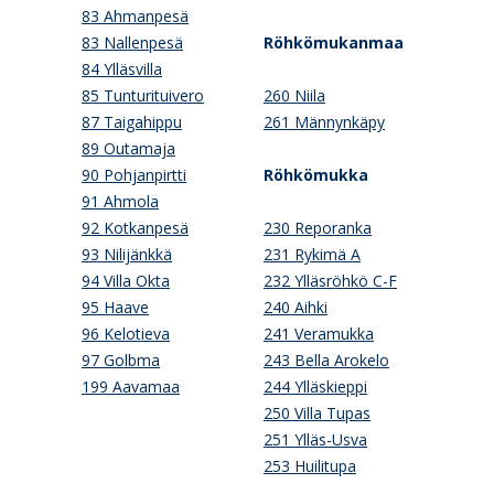
83 Ahmanpesä
83 Nallenpesä
Röhkömukanmaa
84 Ylläsvilla
85 Tunturituivero
260 Niila
87 Taigahippu
261 Männynkäpy
89 Outamaja
90 Pohjanpirtti
Röhkömukka
91 Ahmola
92 Kotkanpesä
230 Reporanka
93 Nilijänkkä
231 Rykimä A
94 Villa Okta
232 Ylläsröhkö C-F
95 Haave
240 Aihki
96 Kelotieva
241 Veramukka
97 Golbma
243 Bella Arokelo
199 Aavamaa
244 Ylläskieppi
250 Villa Tupas
251 Ylläs-Usva
253 Huilitupa