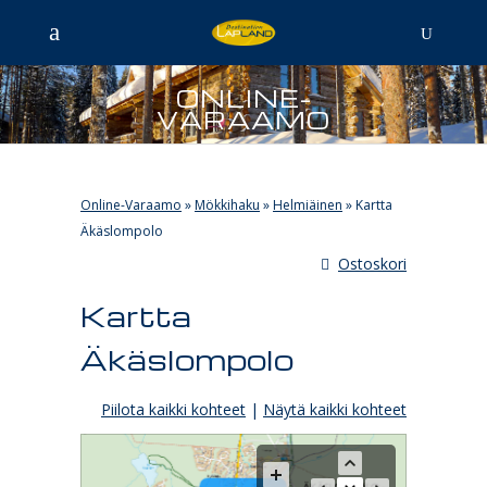
ONLINE-
VARAAMO
Online-Varaamo
»
Mökkihaku
»
Helmiäinen
»
Kartta
Äkäslompolo
Ostoskori
Kartta
Äkäslompolo
Piilota kaikki kohteet
|
Näytä kaikki kohteet