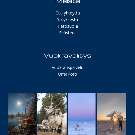
Meistä
Ota yhteyttä
Yrityksestä
Tietosuoja
Evästeet
Vuokravälitys
Vuokrauspalvelu
OmaPoro