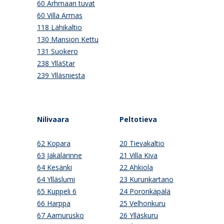
60 Arhmaan tuvat
60 Villa Armas
118 Lähikaltio
130 Mansion Kettu
131 Suokero
238 YlläStar
239 Ylläsniesta
Nilivaara
Peltotieva
62 Kopara
20 Tievakaltio
63 Jäkälärinne
21 Villa Kiva
64 Kesänki
22 Ahkiola
64 Ylläslumi
23 Kurunkartano
65 Kuppeli 6
24 Poronkäpälä
66 Harppa
25 Velhonkuru
67 Aamurusko
26 Ylläskuru