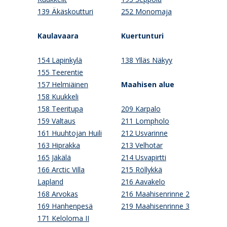
139 Äkäskoutturi
252 Monomaja
Kaulavaara
Kuertunturi
154 Lapinkylä
138 Ylläs Näkyy
155 Teerentie
157 Helmiäinen
Maahisen alue
158 Kuukkeli
158 Teeritupa
209 Karpalo
159 Valtaus
211 Lompholo
161 Huuhtojan Huili
212 Usvarinne
163 Hiprakka
213 Velhotar
165 Jäkälä
214 Usvapirtti
166 Arctic Villa
215 Röllykkä
Lapland
216 Aavakelo
168 Arvokas
216 Maahisenrinne 2
169 Hanhenpesä
219 Maahisenrinne 3
171 Keloloma II