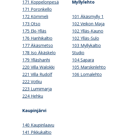
171 Koppelonpesä
Myllylehto
171 Poronkello
172 Kömmeli
101 Äkäsmylly 1
173 Otso
102 Veikon Maja
175 Eki-Ylläs
102 Ylläs-Kauno
176 Hanhikaltio
102 Ylläs-Sulo
177 Äkäsmetso
103 Myllykaltio
178 Iso Äkäskelo
Studio
179 Ylläshanhi
104 Sapara
220 Villa Walokki
105 Marskinlehto
221 Villa Rudolf
106 Lomalehto
222 Votku
223 Lumimarja
224 Hehku
Kaupinjärvi
140 Kaupinlaavu
141 Pikkukaltio