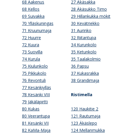
68 Aakenus
27 Äkäsakka
68 Kellos
28 Äkäsukko Timo
69 Suivakka
29 Hillankukka mökit
70 Ylläskuningas
30 Kevätriekko
71 Kruunumaja
31 Aurinko
72 Huurre
32 Riitantupa
72 Kuura
34 Kurunkolo
73 Suovilla
35 Ketunkolo
74 Kurula
35 Taalakolmio
75 Kiulunkolo
36 Papsu
75 Pikkukolo
37 Kukasrakka
76 Revontuli
38 Grandimaja
77 Kesänkiylläs
78 Kesänki VIII
Ristimella
79 Jäkäläpirtti
80 Kukas
120 Haukitie 2
80 Veerantupa
121 Rautumaja
81 Kesänki VII
123 Äkäslepo
82 KaMa-Maja
124 Mellanmukka