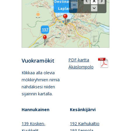
Destination
Lapland
157
Vuokramökit
PDF-kartta
Äkäslompolo
Klikkaa alla olevia
mökkiryhmien nimiä
nähdäksesi niiden
sijainnin kartalla.
Hannukainen
Kesänkijärvi
139 Kosken-
192 Karhukaltio
Kuukkelit
193 Seppola