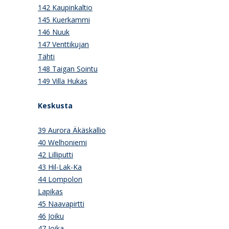
142 Kaupinkaltio
145 Kuerkammi
146 Nuuk
147 Venttikujan
Tähti
148 Taigan Sointu
149 Villa Hukas
Keskusta
39 Aurora Äkäskallio
40 Welhoniemi
42 Lilliputti
43 Hil-Lak-Ka
44 Lompolon
Lapikas
45 Naavapirtti
46 Joiku
47 Joika