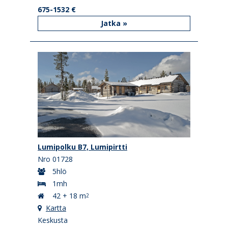
675-1532 €
Jatka »
Lumipolku B7, Lumipirtti
Nro 01728
5hlö
1mh
42 + 18 m
2
Kartta
Keskusta