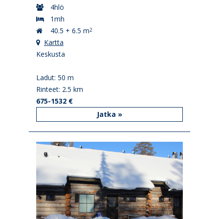
4hlö
1mh
40.5 + 6.5 m
2
Kartta
Keskusta
Ladut: 50 m
Rinteet: 2.5 km
675-1532 €
Jatka »