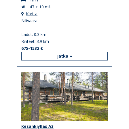
47 + 10 m
2
Kartta
Nilivaara
Ladut: 0.3 km
Rinteet: 3.9 km
675-1532 €
Jatka »
Kesänkiylläs A3