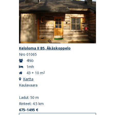
Keloloma II B5, Äkäskoppelo
Nro 01065
4hlö
1mh
43 + 10 m
2
Kartta
Kaulavaara
Ladut: 50 m
Rinteet: 4.5 km
675-1495 €