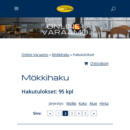
ONLINE-
VARAAMO
Online-Varaamo
»
Mökkihaku
»
Hakutulokset
Ostoskori
Mökkihaku
Hakutulokset: 95 kpl
Järjestys:
Mökki
Koko
Alue
Hinta
Sivu:
«
1
2
3
4
5
»