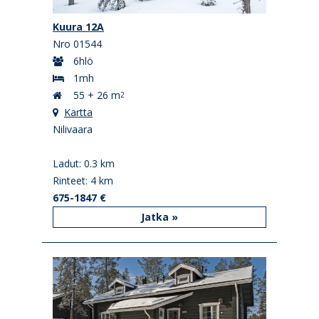
Kuura 12A
Nro 01544
6hlö
1mh
55 + 26 m
2
Kartta
Nilivaara
Ladut: 0.3 km
Rinteet: 4 km
675-1847 €
Jatka »