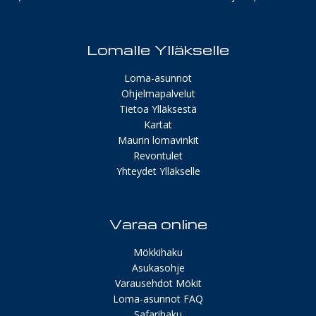
Lomalle Ylläkselle
Loma-asunnot
Ohjelmapalvelut
Tietoa Ylläksestä
Kartat
Maurin lomavinkit
Revontulet
Yhteydet Ylläkselle
Varaa online
Mökkihaku
Asukasohje
Varausehdot Mökit
Loma-asunnot FAQ
Safarihaku