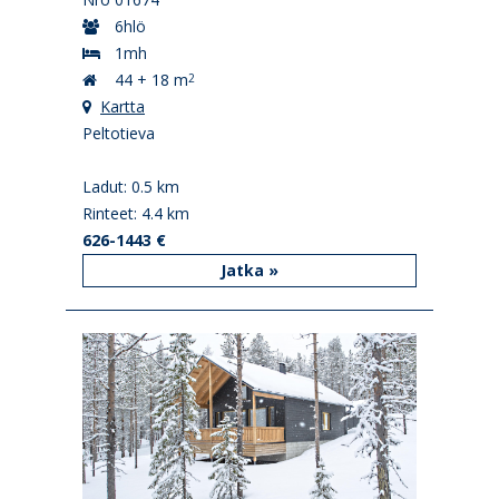
6hlö
1mh
44 + 18 m
2
Kartta
Peltotieva
Ladut: 0.5 km
Rinteet: 4.4 km
626-1443 €
Jatka »