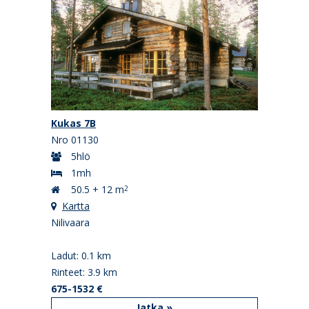
Kukas 7B
Nro 01130
5hlö
1mh
50.5 + 12 m
2
Kartta
Nilivaara
Ladut: 0.1 km
Rinteet: 3.9 km
675-1532 €
Jatka »