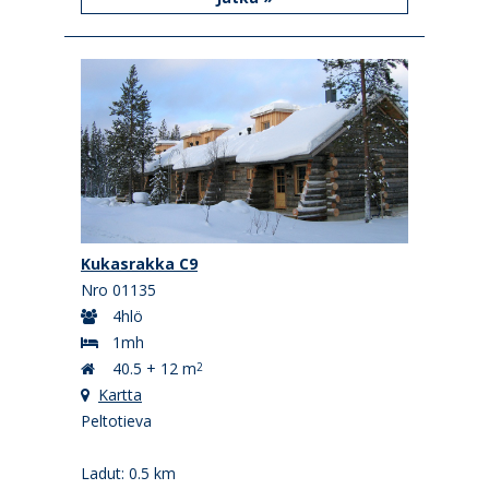
Kukasrakka C9
Nro 01135
4hlö
1mh
40.5 + 12 m
2
Kartta
Peltotieva
Ladut: 0.5 km