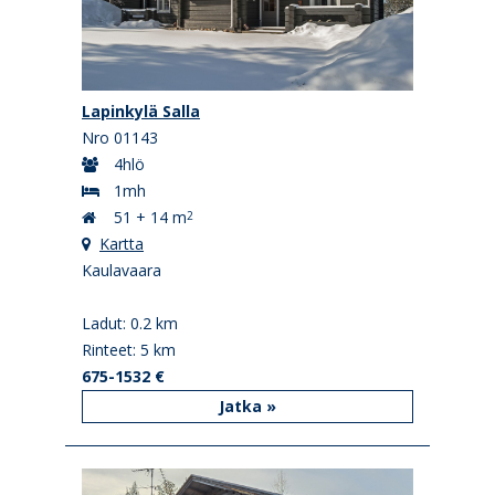
Lapinkylä Salla
Nro 01143
4hlö
1mh
51 + 14 m
2
Kartta
Kaulavaara
Ladut: 0.2 km
Rinteet: 5 km
675-1532 €
Jatka »