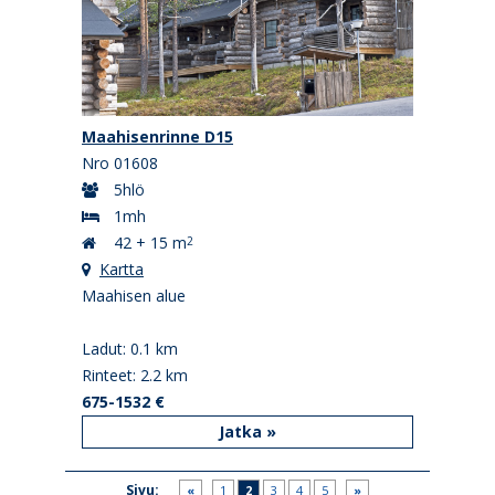
Maahisenrinne D15
Nro 01608
5hlö
1mh
42 + 15 m
2
Kartta
Maahisen alue
Ladut: 0.1 km
Rinteet: 2.2 km
675-1532 €
Jatka »
Sivu:
«
1
2
3
4
5
»