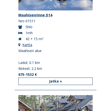
Maahisenrinne D14
Nro 01511
5hlö
1mh
42 + 15 m
2
Kartta
Maahisen alue
Ladut: 0.1 km
Rinteet: 2.2 km
675-1532 €
Jatka »