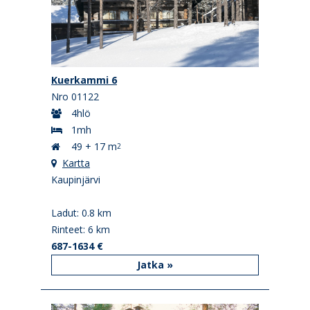
Kuerkammi 6
Nro 01122
4hlö
1mh
49 + 17 m
2
Kartta
Kaupinjärvi
Ladut: 0.8 km
Rinteet: 6 km
687-1634 €
Jatka »