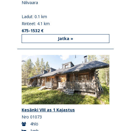
Nilivaara
Ladut: 0.1 km
Rinteet: 4.1 km
675-1532 €
Jatka »
Kesänki VIII as 1 Kajastus
Nro 01073
4hlö
1mh