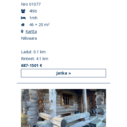
Nro 01077
4hlö
1mh
46 + 20 m
2
Kartta
Nilivaara
Ladut: 0.1 km
Rinteet: 4.1 km
687-1501 €
Jatka »