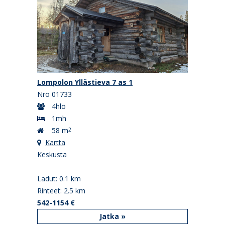
Lompolon Yllästieva 7 as 1
Nro 01733
4hlö
1mh
58 m
2
Kartta
Keskusta
Ladut: 0.1 km
Rinteet: 2.5 km
542-1154 €
Jatka »