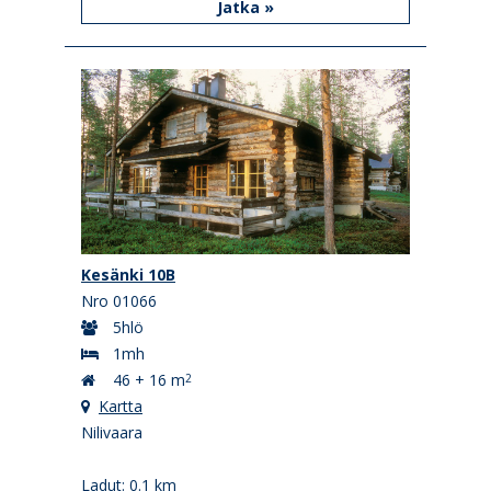
Jatka »
Kesänki 10B
Nro 01066
5hlö
1mh
46 + 16 m
2
Kartta
Nilivaara
Ladut: 0.1 km