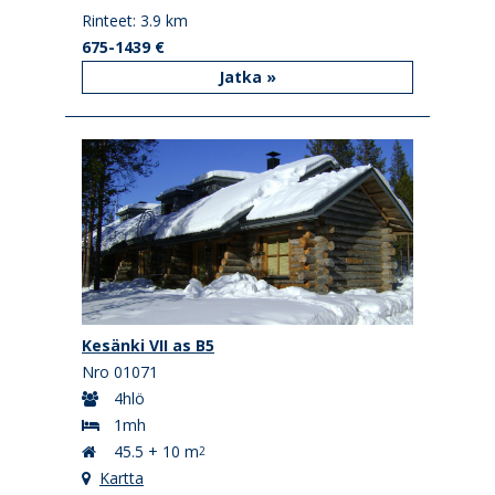
Rinteet: 3.9 km
675-1439 €
Jatka »
Kesänki VII as B5
Nro 01071
4hlö
1mh
45.5 + 10 m
2
Kartta