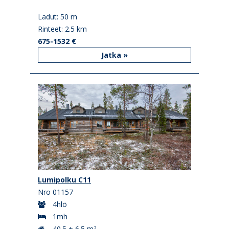
Ladut: 50 m
Rinteet: 2.5 km
675-1532 €
Jatka »
Lumipolku C11
Nro 01157
4hlö
1mh
40.5 + 6.5 m
2