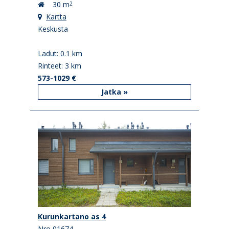
30 m
2
Kartta
Keskusta
Ladut: 0.1 km
Rinteet: 3 km
573-1029 €
Jatka »
Kurunkartano as 4
Nro 01674