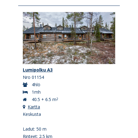
Lumipolku A3
Nro 01154
4hlö
1mh
40.5 + 6.5 m
2
Kartta
Keskusta
Ladut: 50 m
Rinteet: 2.5 km