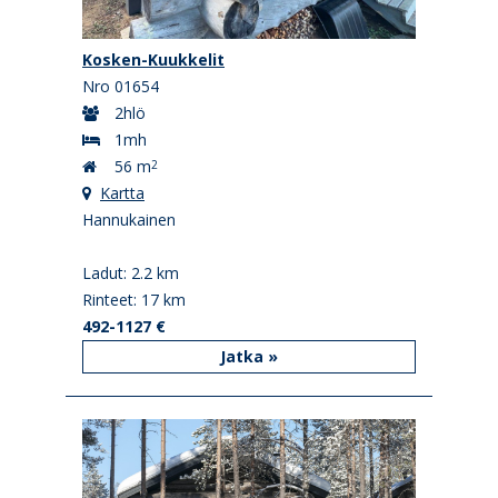
Kosken-Kuukkelit
Nro 01654
2hlö
1mh
56 m
2
Kartta
Hannukainen
Ladut: 2.2 km
Rinteet: 17 km
492-1127 €
Jatka »