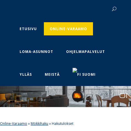
ETUSIVU
ONLINE-VARAAMO
LOMA-ASUNNOT
OHJELMAPALVELUT
YLLÄS
MEISTÄ
SUOMI
O
Online-Varaamo
»
Mökkihaku
»
Hakutulokset