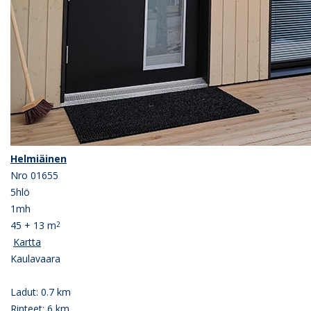
Helmiäinen
Nro 01655
5hlö
1mh
45 + 13 m
2
Kartta
Kaulavaara
Ladut: 0.7 km
Rinteet: 6 km