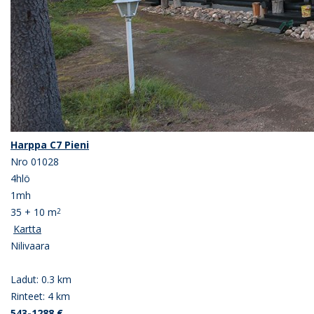
Harppa C7 Pieni
Nro 01028
4hlö
1mh
35 + 10 m
2
Kartta
Nilivaara
Ladut: 0.3 km
Rinteet: 4 km
543-1288 €