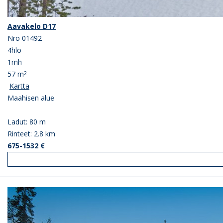
Aavakelo D17
Nro 01492
4hlö
1mh
57 m
2
Kartta
Maahisen alue
Ladut: 80 m
Rinteet: 2.8 km
675-1532 €