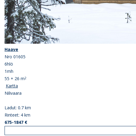
Haave
Nro 01605
6hlö
1mh
55 + 26 m
2
Kartta
Nilivaara
Ladut: 0.7 km
Rinteet: 4 km
675-1847 €