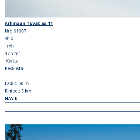
Arhmaan Tuvat as 11
Nro 01007
4hlö
1mh
37.5 m
2
Kartta
Keskusta
Ladut: 50 m
Rinteet: 3 km
N/A €