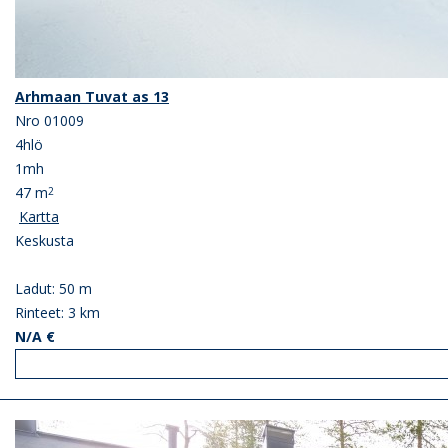
Arhmaan Tuvat as 13
Nro 01009
4hlö
1mh
47 m
2
Kartta
Keskusta
Ladut: 50 m
Rinteet: 3 km
N/A €