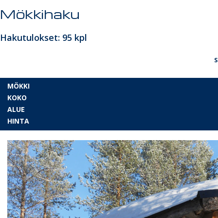
Mökkihaku
Hakutulokset: 95 kpl
S
MÖKKI
KOKO
ALUE
HINTA