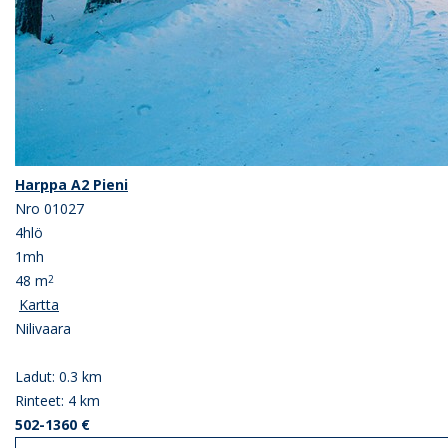
Harppa A2 Pieni
Nro 01027
4hlö
1mh
48 m
2
Kartta
Nilivaara
Ladut: 0.3 km
Rinteet: 4 km
502-1360 €