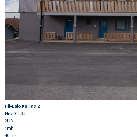
Hil-Lak-Ka I as 2
Nro 01533
2hlö
1mh
40 m
2