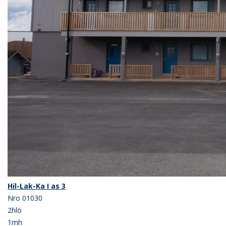
Hil-Lak-Ka I as 3
Nro 01030
2hlö
1mh