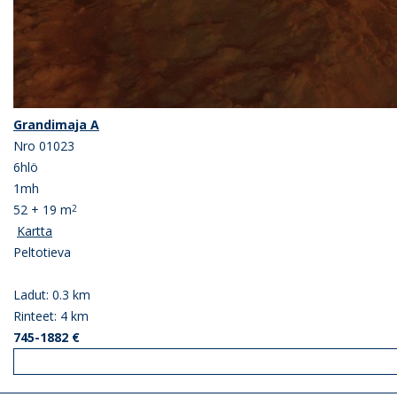
Grandimaja A
Nro 01023
6hlö
1mh
52 + 19 m
2
Kartta
Peltotieva
Ladut: 0.3 km
Rinteet: 4 km
745-1882 €