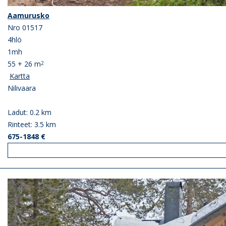
Aamurusko
Nro 01517
4hlö
1mh
55 + 26 m
2
Kartta
Nilivaara
Ladut: 0.2 km
Rinteet: 3.5 km
675-1848 €