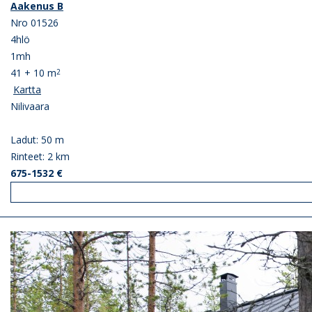
Aakenus B
Nro 01526
4hlö
1mh
41 + 10 m
2
Kartta
Nilivaara
Ladut: 50 m
Rinteet: 2 km
675-1532 €