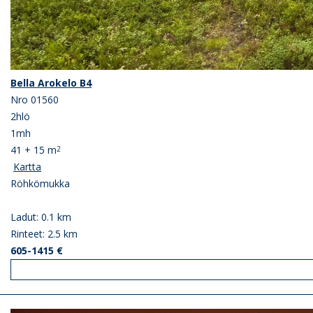
Bella Arokelo B4
Nro 01560
2hlö
1mh
41 + 15 m
2
Kartta
Röhkömukka
Ladut: 0.1 km
Rinteet: 2.5 km
605-1415 €