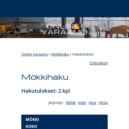
ONLINE-
VARAAMO
Online-Varaamo
»
Mökkihaku
»
Hakutulokset
Ostoskori
Mökkihaku
Hakutulokset: 2 kpl
Järjestys:
Mökki
Koko
Alue
Hinta
MÖKKI
KOKO