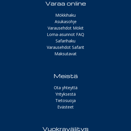
Varaa online
Mökkihaku
Asukasohje
Varausehdot Mökit
Loma-asunnot FAQ
Safarihaku
Varausehdot Safarit
Maksutavat
Meistä
Ota yhteyttä
Yrityksestä
Tietosuoja
Evästeet
Vuokravälitys