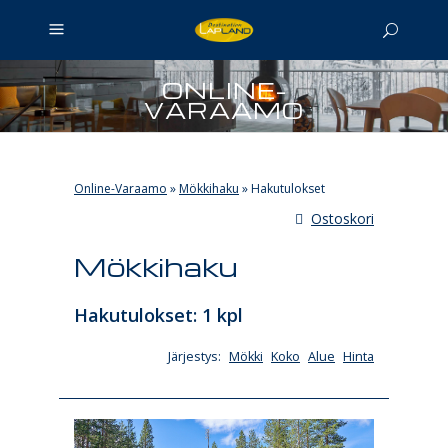
ONLINE-
VARAAMO
Online-Varaamo
»
Mökkihaku
»
Hakutulokset
Ostoskori
Mökkihaku
Hakutulokset: 1 kpl
Järjestys:
Mökki
Koko
Alue
Hinta