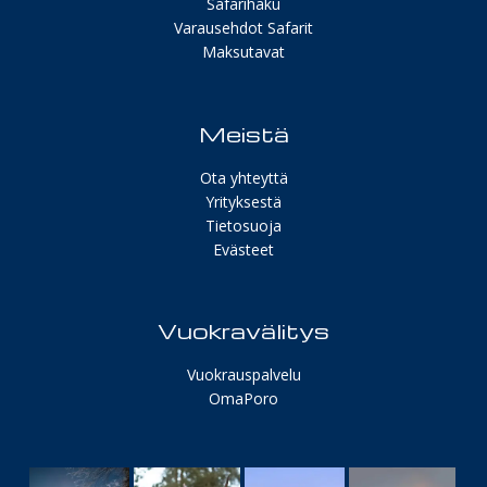
Safarihaku
Varausehdot Safarit
Maksutavat
Meistä
Ota yhteyttä
Yrityksestä
Tietosuoja
Evästeet
Vuokravälitys
Vuokrauspalvelu
OmaPoro