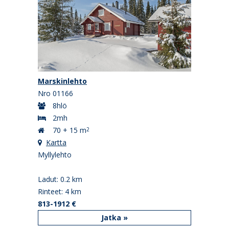
Marskinlehto
Nro 01166
8hlö
2mh
70 + 15 m
2
Kartta
Myllylehto
Ladut: 0.2 km
Rinteet: 4 km
813-1912 €
Jatka »