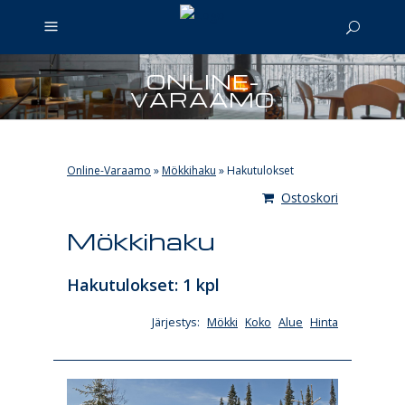
ONLINE-
VARAAMO
Online-Varaamo
»
Mökkihaku
»
Hakutulokset
Ostoskori
Mökkihaku
Hakutulokset: 1 kpl
Järjestys:
Mökki
Koko
Alue
Hinta