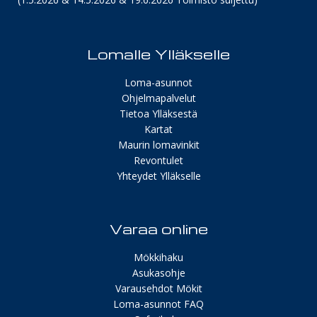
Lomalle Ylläkselle
Loma-asunnot
Ohjelmapalvelut
Tietoa Ylläksestä
Kartat
Maurin lomavinkit
Revontulet
Yhteydet Ylläkselle
Varaa online
Mökkihaku
Asukasohje
Varausehdot Mökit
Loma-asunnot FAQ