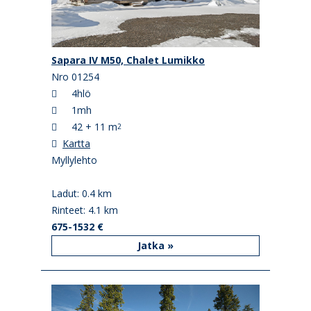
Sapara IV M50, Chalet Lumikko
Nro 01254
4hlö
1mh
42 + 11 m
2
Kartta
Myllylehto
Ladut: 0.4 km
Rinteet: 4.1 km
675-1532 €
Jatka »