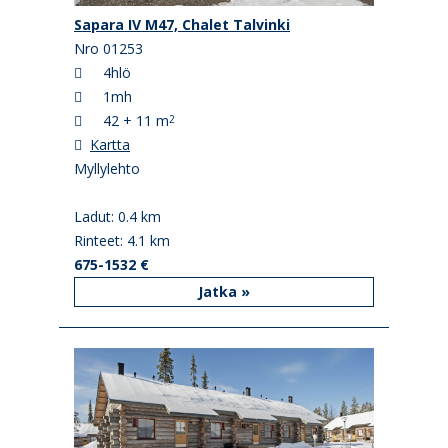
Sapara IV M47, Chalet Talvinki
Nro 01253
4hlö
1mh
42 + 11 m
2
Kartta
Myllylehto
Ladut: 0.4 km
Rinteet: 4.1 km
675-1532 €
Jatka »