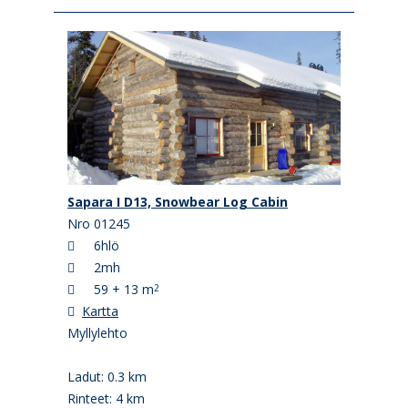
Sapara I D13, Snowbear Log Cabin
Nro 01245
6hlö
2mh
59 + 13 m
2
Kartta
Myllylehto
Ladut: 0.3 km
Rinteet: 4 km