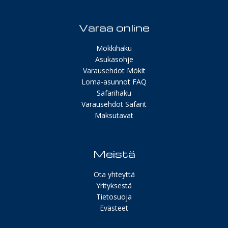
Varaa online
Mökkihaku
Asukasohje
Varausehdot Mökit
Loma-asunnot FAQ
Safarihaku
Varausehdot Safarit
Maksutavat
Meistä
Ota yhteyttä
Yrityksestä
Tietosuoja
Evästeet