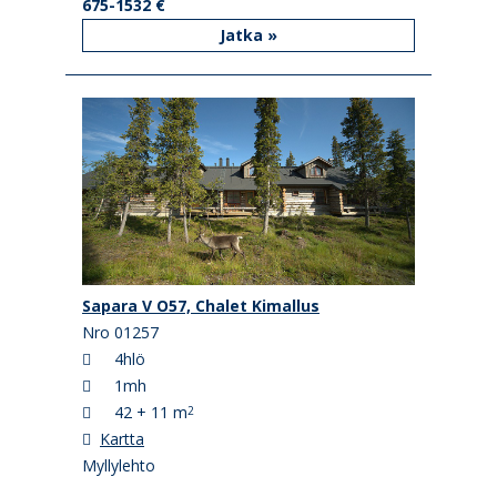
675-1532 €
Jatka »
Sapara V O57, Chalet Kimallus
Nro 01257
4hlö
1mh
42 + 11 m
2
Kartta
Myllylehto