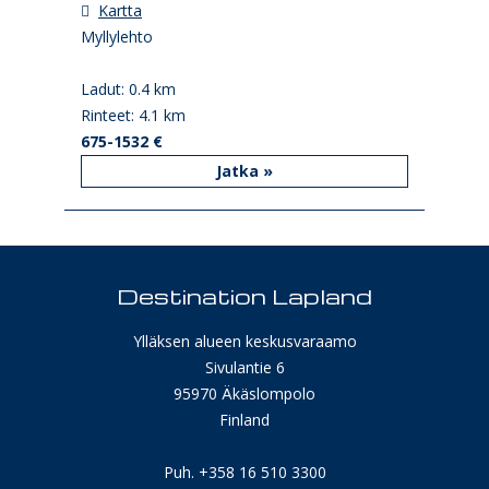
Kartta
Myllylehto
Ladut: 0.4 km
Rinteet: 4.1 km
675-1532 €
Jatka »
Destination Lapland
Ylläksen alueen keskusvaraamo
Sivulantie 6
95970 Äkäslompolo
Finland
Puh. +358 16 510 3300