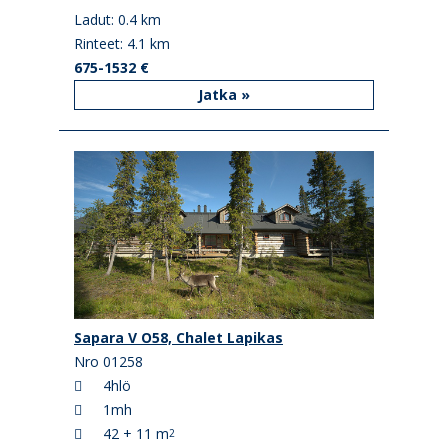
Ladut: 0.4 km
Rinteet: 4.1 km
675-1532 €
Jatka »
Sapara V O58, Chalet Lapikas
Nro 01258
4hlö
1mh
42 + 11 m
2