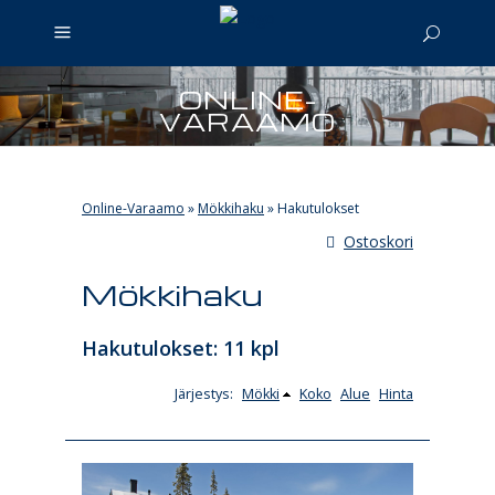
ONLINE-
VARAAMO
Online-Varaamo
»
Mökkihaku
»
Hakutulokset
Ostoskori
Mökkihaku
Hakutulokset: 11 kpl
Järjestys:
Mökki
Koko
Alue
Hinta