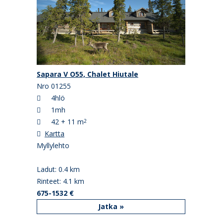
Sapara V O55, Chalet Hiutale
Nro 01255
4hlö
1mh
42 + 11 m
2
Kartta
Myllylehto
Ladut: 0.4 km
Rinteet: 4.1 km
675-1532 €
Jatka »