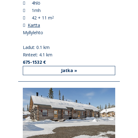
4hlö
1mh
42 + 11 m
2
Kartta
Myllylehto
Ladut: 0.1 km
Rinteet: 4.1 km
675-1532 €
Jatka »