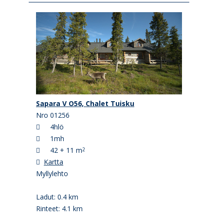
Sapara V O56, Chalet Tuisku
Nro 01256
4hlö
1mh
42 + 11 m
2
Kartta
Myllylehto
Ladut: 0.4 km
Rinteet: 4.1 km