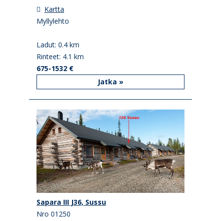
Kartta
Myllylehto
Ladut: 0.4 km
Rinteet: 4.1 km
675-1532 €
Jatka »
Sapara III J36, Sussu
Nro 01250