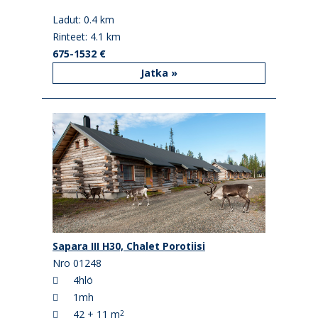
Ladut: 0.4 km
Rinteet: 4.1 km
675-1532 €
Jatka »
Sapara III H30, Chalet Porotiisi
Nro 01248
4hlö
1mh
42 + 11 m
2