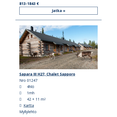
813-1843 €
Jatka »
Sapara III H27, Chalet Sapporo
Nro 01247
4hlö
1mh
42 + 11 m
2
Kartta
Myllylehto