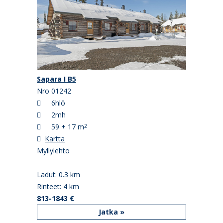
Sapara I B5
Nro 01242
6hlö
2mh
59 + 17 m
2
Kartta
Myllylehto
Ladut: 0.3 km
Rinteet: 4 km
813-1843 €
Jatka »