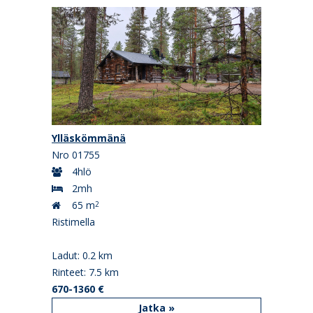
Ylläskömmänä
Nro 01755
4hlö
2mh
65 m
2
Ristimella
Ladut: 0.2 km
Rinteet: 7.5 km
670-1360 €
Jatka »