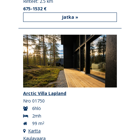
Rinteet: 2.5 km
675-1532 €
Jatka »
Arctic Villa Lapland
Nro 01750
6hlö
2mh
99 m
2
Kartta
Kaulavaara