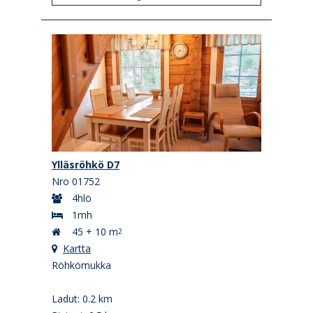
Ylläsröhkö D7
Nro 01752
4hlö
1mh
45 + 10 m
2
Kartta
Röhkömukka
Ladut: 0.2 km