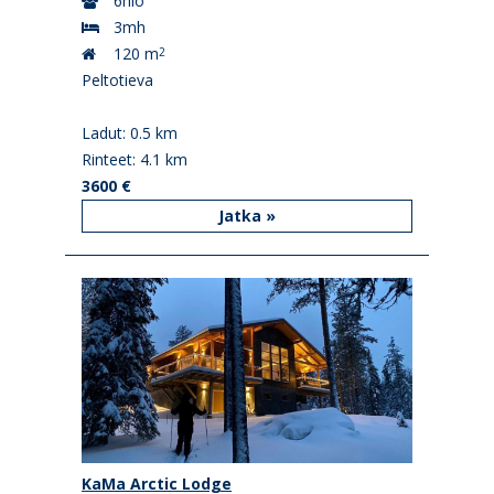
6hlö
3mh
120 m
2
Peltotieva
Ladut: 0.5 km
Rinteet: 4.1 km
3600 €
Jatka »
KaMa Arctic Lodge