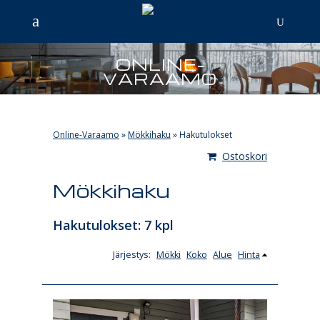
ONLINE-
VARAAMO
Online-Varaamo
»
Mökkihaku
»
Hakutulokset
Ostoskori
Mökkihaku
Hakutulokset: 7 kpl
Järjestys:
Mökki
Koko
Alue
Hinta