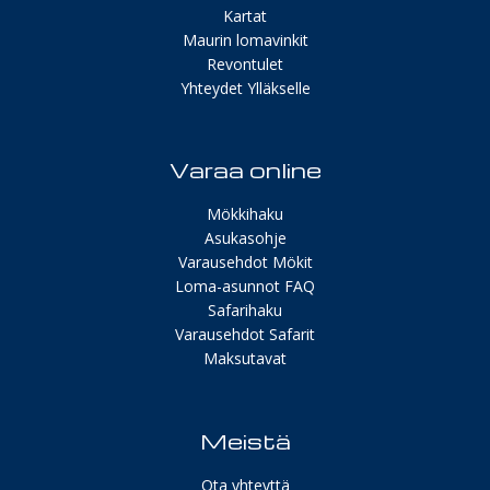
Kartat
Maurin lomavinkit
Revontulet
Yhteydet Ylläkselle
Varaa online
Mökkihaku
Asukasohje
Varausehdot Mökit
Loma-asunnot FAQ
Safarihaku
Varausehdot Safarit
Maksutavat
Meistä
Ota yhteyttä