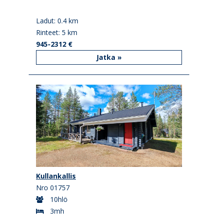
Ladut: 0.4 km
Rinteet: 5 km
945-2312 €
Jatka »
Kullankallis
Nro 01757
10hlö
3mh