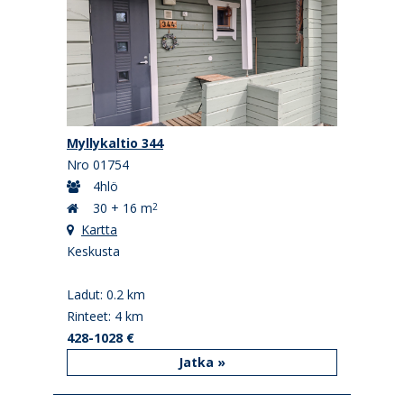
Myllykaltio 344
Nro 01754
4hlö
30 + 16 m
2
Kartta
Keskusta
Ladut: 0.2 km
Rinteet: 4 km
428-1028 €
Jatka »