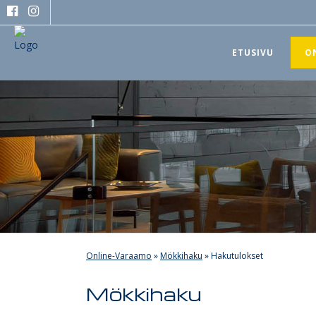
ETUSIVU
O
Online-Varaamo
»
Mökkihaku
»
Hakutulokset
Mökkihaku