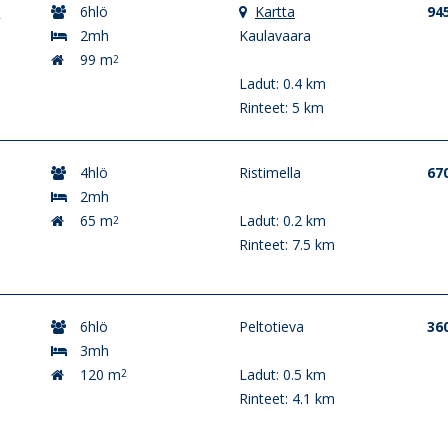
d
6hlö
Kartta
94
2mh
Kaulavaara
99 m
2
Ladut: 0.4 km
Rinteet: 5 km
4hlö
Ristimella
67
2mh
65 m
Ladut: 0.2 km
2
Rinteet: 7.5 km
6hlö
Peltotieva
36
3mh
120 m
Ladut: 0.5 km
2
Rinteet: 4.1 km