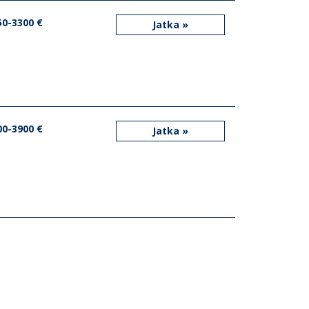
50-3300 €
Jatka »
00-3900 €
Jatka »