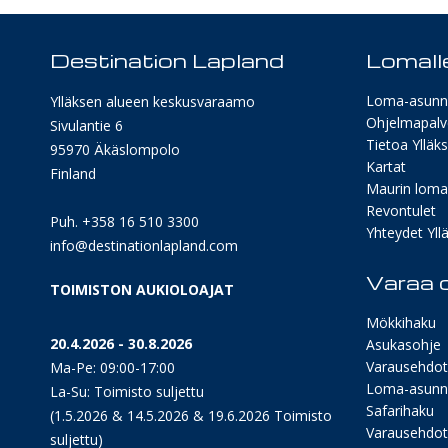
Destination Lapland
Lomalle
Loma-asunn
Ylläksen alueen keskusvaraamo
Ohjelmapalv
Sivulantie 6
Tietoa Ylläk
95970 Äkäslompolo
Kartat
Finland
Maurin lomav
Revontulet
Puh. +358 16 510 3300
Yhteydet Yllä
info@destinationlapland.com
Varaa o
TOIMISTON AUKIOLOAJAT
Mökkihaku
20.4.2026 - 30.8.2026
Asukasohje
Varausehdot
Ma-Pe: 09:00-17:00
Loma-asunn
La-Su: Toimisto suljettu
Safarihaku
(1.5.2026 & 14.5.2026 & 19.6.2026 Toimisto
Varausehdot 
suljettu)