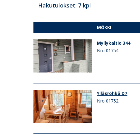
Hakutulokset: 7 kpl
MÖKKI
Myllykaltio 344
Nro 01754
Ylläsröhkö D7
Nro 01752