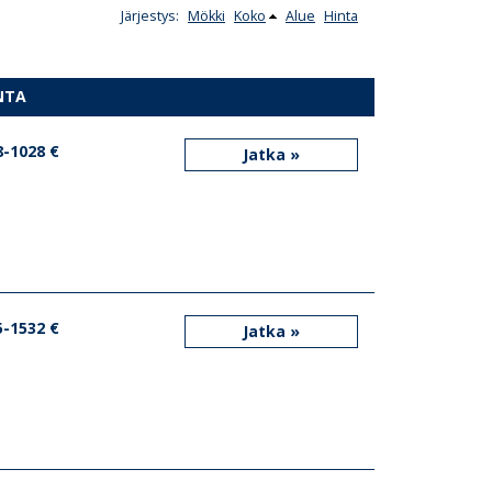
Järjestys:
Mökki
Koko
Alue
Hinta
NTA
8-1028 €
Jatka »
5-1532 €
Jatka »