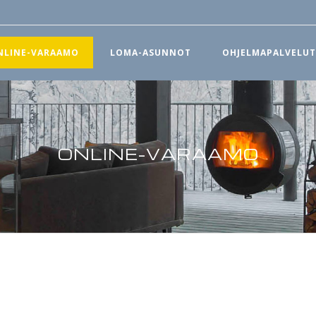
NLINE-VARAAMO
LOMA-ASUNNOT
OHJELMAPALVELU
ONLINE-VARAAMO