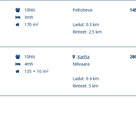
10hlö
Peltotieva
14
3mh
170 m
Ladut: 0.3 km
2
Rinteet: 2.5 km
10hlö
Kartta
28
4mh
Nilivaara
135 + 10 m
2
Ladut: 0.4 km
Rinteet: 5 km