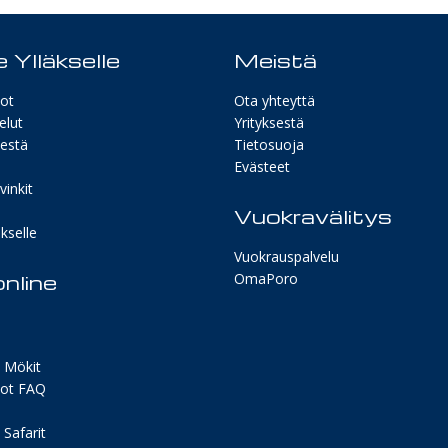
 Ylläkselle
Meistä
ot
Ota yhteyttä
elut
Yrityksestä
sestä
Tietosuoja
Evästeet
inkit
Vuokravälitys
kselle
Vuokrauspalvelu
nline
OmaPoro
 Mökit
ot FAQ
Safarit