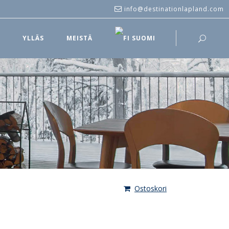
info@destinationlapland.com
T
YLLÄS
MEISTÄ
SUOMI
Ostoskori