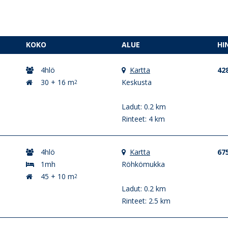
KOKO
ALUE
HI
4hlö
Kartta
42
30 + 16 m
Keskusta
2
Ladut: 0.2 km
Rinteet: 4 km
4hlö
Kartta
67
1mh
Röhkömukka
45 + 10 m
2
Ladut: 0.2 km
Rinteet: 2.5 km