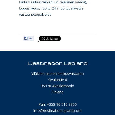
Hinta sisältää: takkapuut (rajallinen määrä),
loppusiivous, huolto, 24h huoltopäivystys,
vastaanottopalvelut
Destination Lapland
Ylläksen alueen keskusvaraamo
Sivulantie 6
95970 Äkäslompolo
Finland
Puh. +358 16 510 3300
info@destinationlapland.com