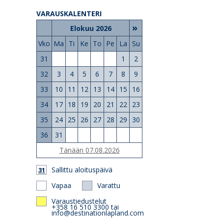
VARAUSKALENTERI
»
Elokuu 2026
Vko
Ma
Ti
Ke
To
Pe
La
Su
31
1
2
32
3
4
5
6
7
8
9
33
10
11
12
13
14
15
16
34
17
18
19
20
21
22
23
35
24
25
26
27
28
29
30
36
31
Tänään 07.08.2026
Sallittu aloituspäivä
31
Vapaa
Varattu
Varaustiedustelut
+358 16 510 3300 tai
info@destinationlapland.com