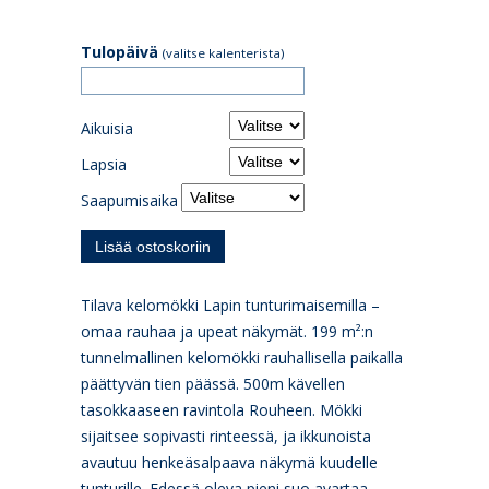
Tulopäivä
(valitse kalenterista)
Aikuisia
Lapsia
Saapumisaika
Tilava kelomökki Lapin tunturimaisemilla –
omaa rauhaa ja upeat näkymät. 199 m²:n
tunnelmallinen kelomökki rauhallisella paikalla
päättyvän tien päässä. 500m kävellen
tasokkaaseen ravintola Rouheen. Mökki
sijaitsee sopivasti rinteessä, ja ikkunoista
avautuu henkeäsalpaava näkymä kuudelle
tunturille. Edessä oleva pieni suo avartaa