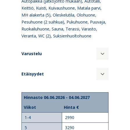
Autopaikka (jatkojohto mukaan), Autotalli,
Keittiö, Kuisti, Kuivaushuone, Matala parvi,
MH alakerta (5), Oleskelutila, Olohuone,
Pesuhuone (2 suihkua), Pukuhuone, Puuvaja,
Ruokailuhuone, Sauna, Terassi, Varasto,
Veranta, WC (2), Suksienhuoltohuone
Varustelu
Etäisyydet
Hinnasto 06.06.2026 - 04.06.2027
Viikot
Hinta €
1-4
2990
5
3290