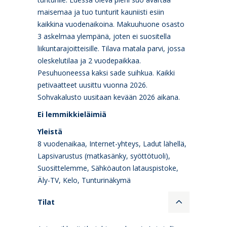
maisemaa ja tuo tunturit kauniisti esiin
kaikkina vuodenaikoina. Makuuhuone osasto
3 askelmaa ylempänä, joten ei suositella
liikuntarajoitteisille. Tilava matala parvi, jossa
oleskelutilaa ja 2 vuodepaikkaa.
Pesuhuoneessa kaksi sade suihkua. Kaikki
petivaatteet uusittu vuonna 2026.
Sohvakalusto uusitaan kevään 2026 aikana.
Ei lemmikkieläimiä
Yleistä
8 vuodenaikaa, Internet-yhteys, Ladut lähellä,
Lapsivarustus (matkasänky, syöttötuoli),
Suosittelemme, Sähköauton latauspistoke,
Äly-TV, Kelo, Tunturinäkymä
Tilat