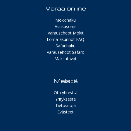
Varaa online
Mökkihaku
Asukasohje
Varausehdot Mökit
Loma-asunnot FAQ
Safarihaku
Varausehdot Safarit
Maksutavat
Meistä
Ota yhteyttä
Yrityksestä
Tietosuoja
Evästeet