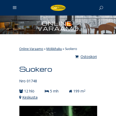
ONLINE-
VARAAMO
Online-Varaamo
»
Mökkihaku
»
Suokero
Ostoskori
Suokero
Nro 01748
12 hlö
5 mh
199 m
2
Keskusta