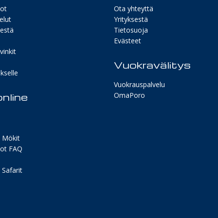
ot
Ota yhteyttä
elut
Yrityksestä
sestä
Tietosuoja
Evästeet
inkit
Vuokravälitys
kselle
Vuokrauspalvelu
nline
OmaPoro
 Mökit
ot FAQ
Safarit