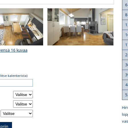
6
8
1
1
1
eensä 16 kuvaa
2
3
3
alitse kalenterista)
4
5
Hin
lop
vas