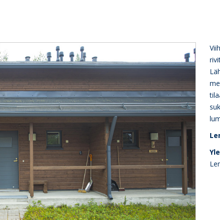
Vii
riv
Läh
met
til
suk
lum
Le
Yl
Lem