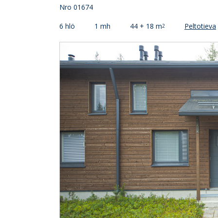
Nro 01674
6 hlö
1 mh
44 + 18 m
Peltotieva
2