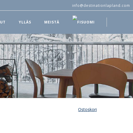
info@destinationlapland.com
LUT
YLLÄS
MEISTÄ
SUOMI
Ostoskori