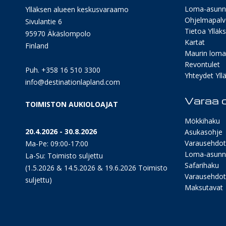
Loma-asunn
Ylläksen alueen keskusvaraamo
Ohjelmapalv
Sivulantie 6
Tietoa Ylläk
95970 Äkäslompolo
Kartat
Finland
Maurin lomav
Revontulet
Puh. +358 16 510 3300
Yhteydet Yllä
info@destinationlapland.com
Varaa o
TOIMISTON AUKIOLOAJAT
Mökkihaku
20.4.2026 - 30.8.2026
Asukasohje
Varausehdot
Ma-Pe: 09:00-17:00
Loma-asunn
La-Su: Toimisto suljettu
Safarihaku
(1.5.2026 & 14.5.2026 & 19.6.2026 Toimisto
Varausehdot 
suljettu)
Maksutavat