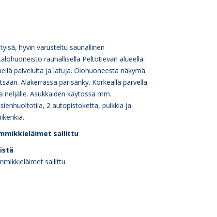
htyisä, hyvin varusteltu saunallinen
italohuoneisto rauhallisella Peltotievan alueella.
ellä palveluita ja latuja. Olohuoneesta näkymä
sään. Alakerrassa parisänky. Korkealla parvella
aa neljälle. Asukkaiden käytössä mm.
sienhuoltotila, 2 autopistoketta, pulkkia ja
ikenkiä.
mmikkieläimet sallittu
eistä
mikkieläimet sallittu