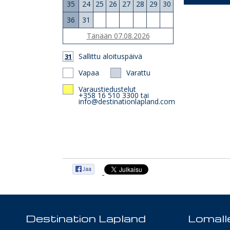
35
24
25
26
27
28
29
30
36
31
Tänään 07.08.2026
Sallittu aloituspäivä
31
Vapaa
Varattu
Varaustiedustelut
+358 16 510 3300 tai
info@destinationlapland.com
Destination Lapland
Lomalle