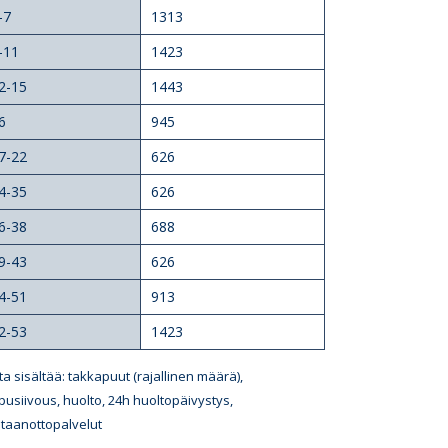
-7
1313
-11
1423
2-15
1443
6
945
7-22
626
4-35
626
6-38
688
9-43
626
4-51
913
2-53
1423
ta sisältää: takkapuut (rajallinen määrä),
pusiivous, huolto, 24h huoltopäivystys,
taanottopalvelut