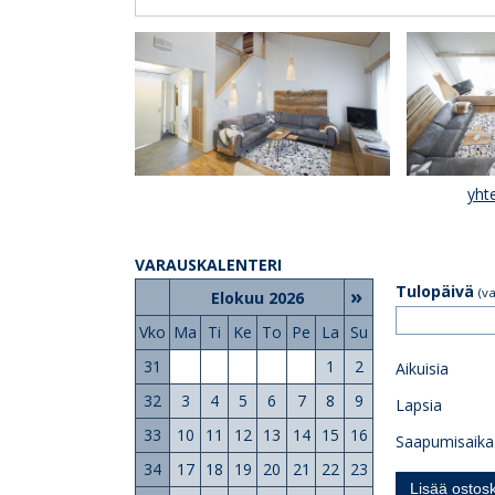
yht
VARAUSKALENTERI
Tulopäivä
»
(v
Elokuu 2026
Vko
Ma
Ti
Ke
To
Pe
La
Su
31
1
2
Aikuisia
32
3
4
5
6
7
8
9
Lapsia
33
10
11
12
13
14
15
16
Saapumisaika
34
17
18
19
20
21
22
23