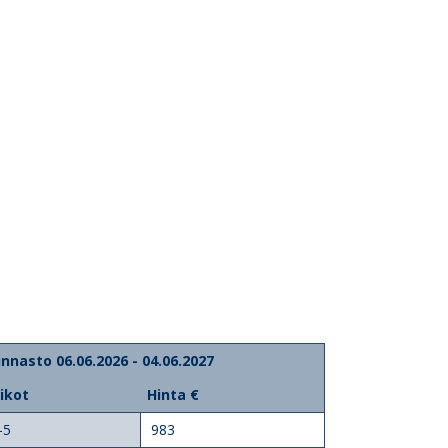
innasto 06.06.2026 - 04.06.2027
iikot
Hinta €
-5
983