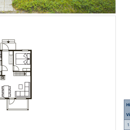
H
V
1