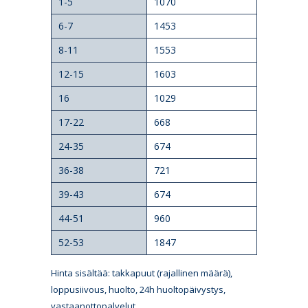
1-5
1070
6-7
1453
8-11
1553
12-15
1603
16
1029
17-22
668
24-35
674
36-38
721
39-43
674
44-51
960
52-53
1847
Hinta sisältää: takkapuut (rajallinen määrä),
loppusiivous, huolto, 24h huoltopäivystys,
vastaanottopalvelut