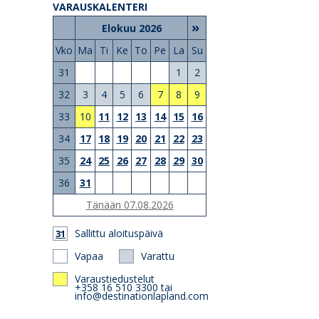
VARAUSKALENTERI
»
Elokuu 2026
Vko
Ma
Ti
Ke
To
Pe
La
Su
31
1
2
32
3
4
5
6
7
8
9
33
10
11
12
13
14
15
16
34
17
18
19
20
21
22
23
35
24
25
26
27
28
29
30
36
31
Tänään 07.08.2026
Sallittu aloituspäivä
31
Vapaa
Varattu
Varaustiedustelut
+358 16 510 3300 tai
info@destinationlapland.com