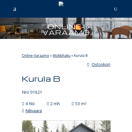
ONLINE-
VARAAMO
Online-Varaamo
»
Mökkihaku
»
Kurula B
Ostoskori
Kurula B
Nro 01621
4 hlö
2 mh
53 m
2
Nilivaara