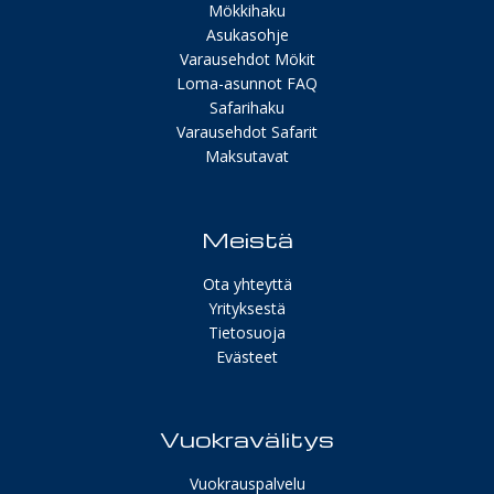
Mökkihaku
Asukasohje
Varausehdot Mökit
Loma-asunnot FAQ
Safarihaku
Varausehdot Safarit
Maksutavat
Meistä
Ota yhteyttä
Yrityksestä
Tietosuoja
Evästeet
Vuokravälitys
Vuokrauspalvelu