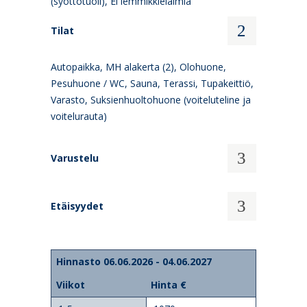
(syöttötuoli), Ei lemmikkieläimiä
Tilat
Autopaikka, MH alakerta (2), Olohuone,
Pesuhuone / WC, Sauna, Terassi, Tupakeittiö,
Varasto, Suksienhuoltohuone (voiteluteline ja
voitelurauta)
Varustelu
Etäisyydet
Hinnasto 06.06.2026 - 04.06.2027
Viikot
Hinta €