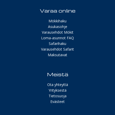
Varaa online
Mökkihaku
Asukasohje
Varausehdot Mökit
Loma-asunnot FAQ
Safarihaku
Varausehdot Safarit
Maksutavat
Meistä
Ota yhteyttä
Yrityksestä
Tietosuoja
Evästeet