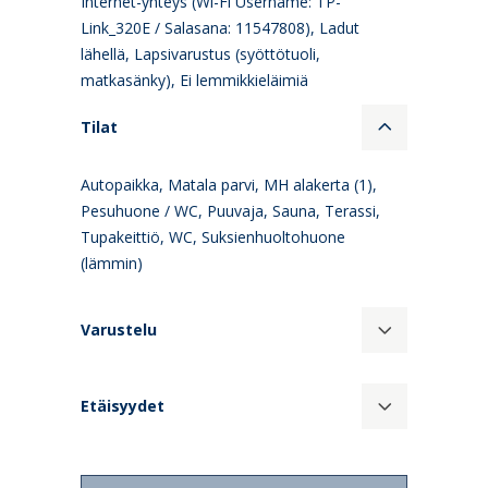
Internet-yhteys (Wi-Fi Username: TP-
Link_320E / Salasana: 11547808), Ladut
lähellä, Lapsivarustus (syöttötuoli,
matkasänky), Ei lemmikkieläimiä
Tilat
Autopaikka, Matala parvi, MH alakerta (1),
Pesuhuone / WC, Puuvaja, Sauna, Terassi,
Tupakeittiö, WC, Suksienhuoltohuone
(lämmin)
Varustelu
Etäisyydet