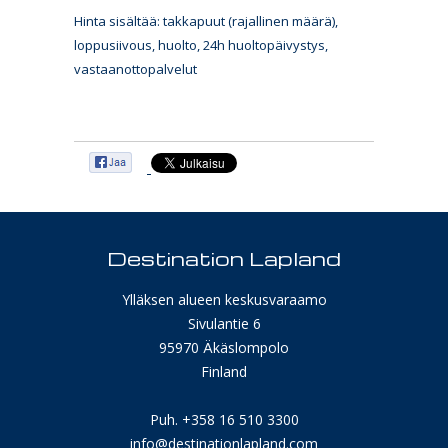
Hinta sisältää: takkapuut (rajallinen määrä),
loppusiivous, huolto, 24h huoltopäivystys,
vastaanottopalvelut
Destination Lapland
Ylläksen alueen keskusvaraamo
Sivulantie 6
95970 Äkäslompolo
Finland
Puh. +358 16 510 3300
info@destinationlapland.com