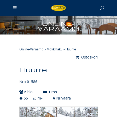
ONLINE-
VARAAMO
Online-Varaamo
»
Mökkihaku
»
Huurre
Ostoskori
Huurre
Nro 01586
6 hlö
1 mh
55 + 26 m
Nilivaara
2