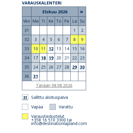
VARAUSKALENTERI
»
Elokuu 2026
Vko
Ma
Ti
Ke
To
Pe
La
Su
31
1
2
32
3
4
5
6
7
8
9
33
10
11
12
13
14
15
16
34
17
18
19
20
21
22
23
35
24
25
26
27
28
29
30
36
31
Tänään 08.08.2026
Sallittu aloituspäivä
31
Vapaa
Varattu
Varaustiedustelut
+358 16 510 3300 tai
info@destinationlapland.com