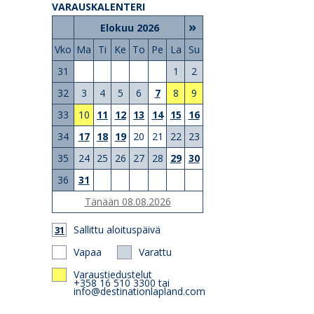
VARAUSKALENTERI
»
Elokuu 2026
Vko
Ma
Ti
Ke
To
Pe
La
Su
31
1
2
32
3
4
5
6
7
8
9
33
10
11
12
13
14
15
16
34
17
18
19
20
21
22
23
35
24
25
26
27
28
29
30
36
31
Tänään 08.08.2026
Sallittu aloituspäivä
31
Vapaa
Varattu
Varaustiedustelut
+358 16 510 3300 tai
info@destinationlapland.com