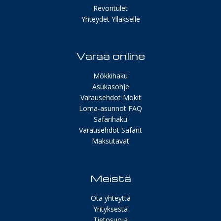
Revontulet
Yhteydet Ylläkselle
Varaa online
Mökkihaku
Asukasohje
Varausehdot Mökit
Loma-asunnot FAQ
Safarihaku
Varausehdot Safarit
Maksutavat
Meistä
Ota yhteyttä
Yrityksestä
Tietosuoja