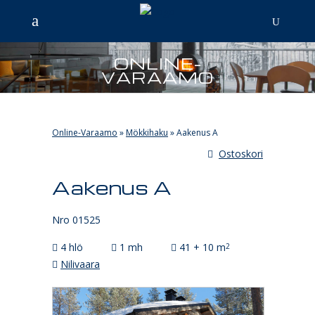
ONLINE-
VARAAMO
Online-Varaamo
»
Mökkihaku
»
Aakenus A
Ostoskori
Aakenus A
Nro 01525
4 hlö
1 mh
41 + 10 m
2
Nilivaara