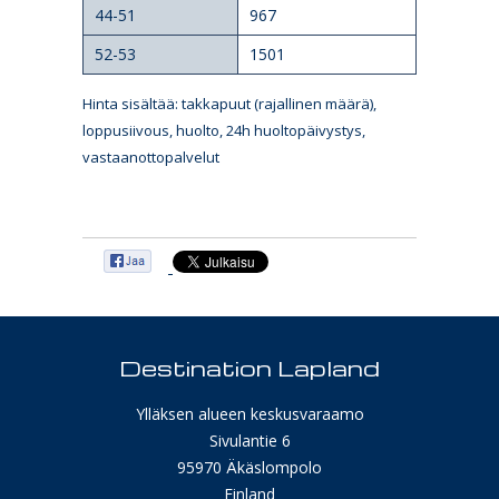
44-51
967
52-53
1501
Hinta sisältää: takkapuut (rajallinen määrä),
loppusiivous, huolto, 24h huoltopäivystys,
vastaanottopalvelut
Destination Lapland
Ylläksen alueen keskusvaraamo
Sivulantie 6
95970 Äkäslompolo
Finland