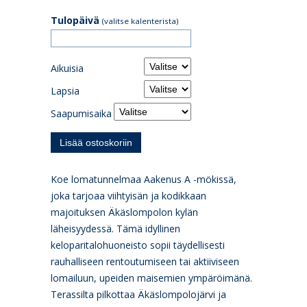
Tulopäivä
(valitse kalenterista)
Aikuisia
Lapsia
Saapumisaika
Koe lomatunnelmaa Aakenus A -mökissä,
joka tarjoaa viihtyisän ja kodikkaan
majoituksen Äkäslompolon kylän
läheisyydessä. Tämä idyllinen
keloparitalohuoneisto sopii täydellisesti
rauhalliseen rentoutumiseen tai aktiiviseen
lomailuun, upeiden maisemien ympäröimänä.
Terassilta pilkottaa Äkäslompolojärvi ja