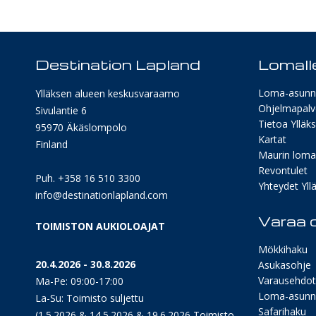
Destination Lapland
Lomalle
Loma-asunn
Ylläksen alueen keskusvaraamo
Ohjelmapalv
Sivulantie 6
Tietoa Ylläk
95970 Äkäslompolo
Kartat
Finland
Maurin lomav
Revontulet
Puh. +358 16 510 3300
Yhteydet Yllä
info@destinationlapland.com
Varaa o
TOIMISTON AUKIOLOAJAT
Mökkihaku
20.4.2026 - 30.8.2026
Asukasohje
Varausehdot
Ma-Pe: 09:00-17:00
Loma-asunn
La-Su: Toimisto suljettu
Safarihaku
(1.5.2026 & 14.5.2026 & 19.6.2026 Toimisto