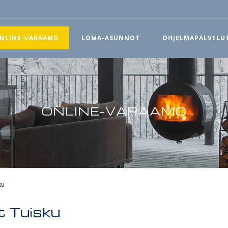
NLINE-VARAAMO
LOMA-ASUNNOT
OHJELMAPALVELU
ONLINE-VARAAMO
ku
t Tuisku