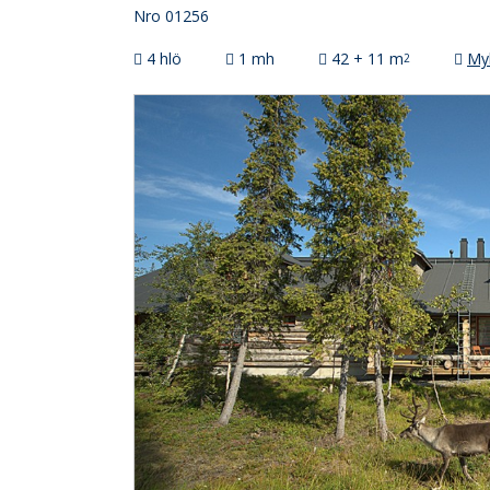
Nro 01256
4 hlö
1 mh
42 + 11 m
Myl
2