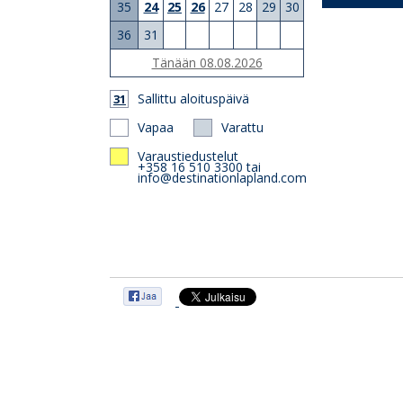
35
24
25
26
27
28
29
30
36
31
Tänään 08.08.2026
Sallittu aloituspäivä
31
Vapaa
Varattu
Varaustiedustelut
+358 16 510 3300 tai
info@destinationlapland.com