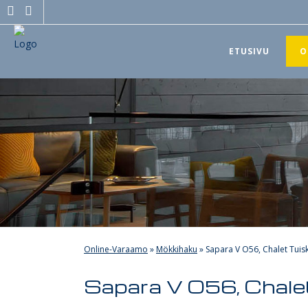
ETUSIVU
O
Online-Varaamo
»
Mökkihaku
»
Sapara V O56, Chalet Tuis
Sapara V O56, Chale