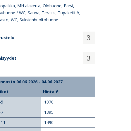
opaikka, MH alakerta, Olohuone, Parvi,
uhuone / WC, Sauna, Terassi, Tupakeittiö,
rasto, WC, Suksienhuoltohuone
rustelu
äisyydet
innasto 06.06.2026 - 04.06.2027
iikot
Hinta €
-5
1070
-7
1395
-11
1490