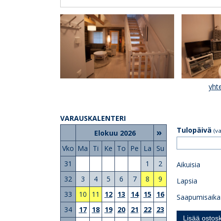
yht
VARAUSKALENTERI
Tulopäivä
»
(v
Elokuu 2026
Vko
Ma
Ti
Ke
To
Pe
La
Su
31
1
2
Aikuisia
32
3
4
5
6
7
8
9
Lapsia
33
10
11
12
13
14
15
16
Saapumisaika
34
17
18
19
20
21
22
23