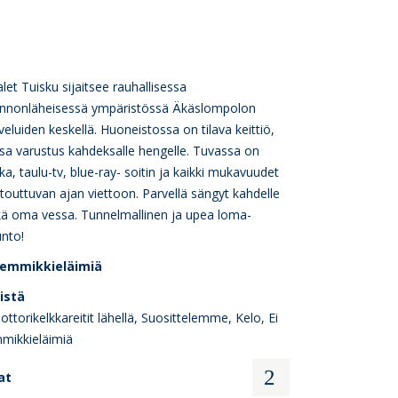
let Tuisku sijaitsee rauhallisessa
onnonläheisessä ympäristössä Äkäslompolon
veluiden keskellä. Huoneistossa on tilava keittiö,
sa varustus kahdeksalle hengelle. Tuvassa on
ka, taulu-tv, blue-ray- soitin ja kaikki mukavuudet
touttuvan ajan viettoon. Parvellä sängyt kahdelle
kä oma vessa. Tunnelmallinen ja upea loma-
nto!
 lemmikkieläimiä
eistä
ttorikelkkareitit lähellä, Suosittelemme, Kelo, Ei
mikkieläimiä
at