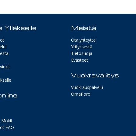
 Ylläkselle
Meistä
ot
Ota yhteyttä
elut
Yrityksestä
sestä
Tietosuoja
Evästeet
inkit
Vuokravälitys
kselle
Vuokrauspalvelu
nline
OmaPoro
 Mökit
ot FAQ