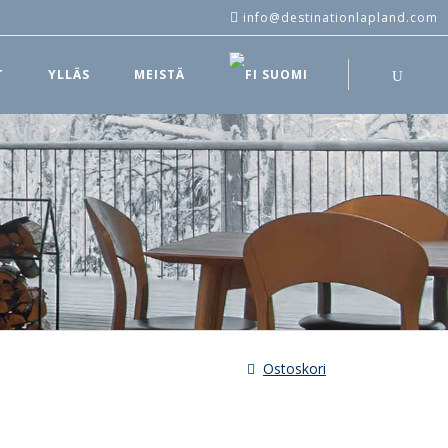
info@destinationlapland.com
T
YLLÄS
MEISTÄ
SUOMI
Ostoskori