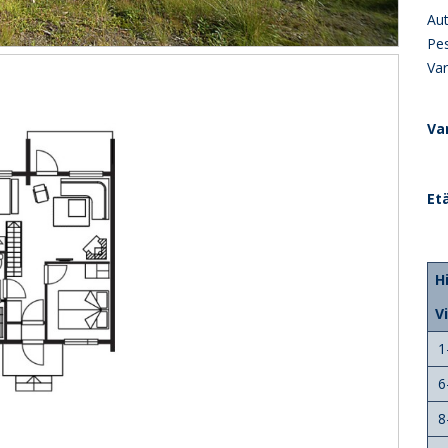
Aut
Pes
Va
Va
Et
H
V
1
6
8