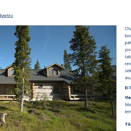
lylehto
Cha
lu
pal
jos
tak
ren
se
asu
Ei
Yl
Moo
lem
Til