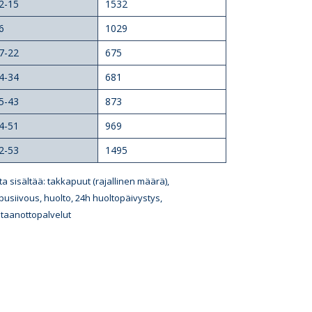
2-15
1532
6
1029
7-22
675
4-34
681
5-43
873
4-51
969
2-53
1495
ta sisältää: takkapuut (rajallinen määrä),
pusiivous, huolto, 24h huoltopäivystys,
taanottopalvelut