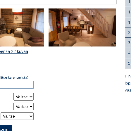
1
1
1
2
3
eensä 22 kuvaa
4
5
Hin
alitse kalenterista)
lop
vas