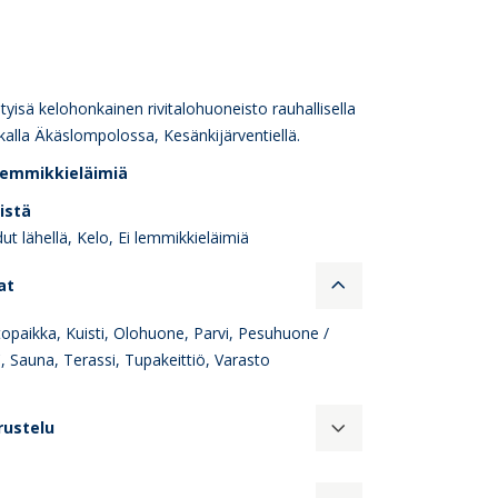
htyisä kelohonkainen rivitalohuoneisto rauhallisella
kalla Äkäslompolossa, Kesänkijärventiellä.
 lemmikkieläimiä
eistä
ut lähellä, Kelo, Ei lemmikkieläimiä
at
opaikka, Kuisti, Olohuone, Parvi, Pesuhuone /
 Sauna, Terassi, Tupakeittiö, Varasto
rustelu