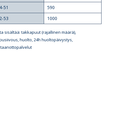
4-51
590
2-53
1000
ta sisältää: takkapuut (rajallinen määrä),
pusiivous, huolto, 24h huoltopäivystys,
taanottopalvelut