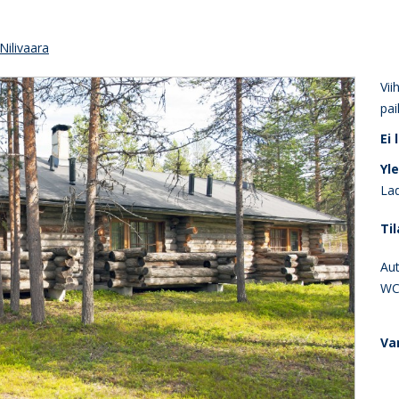
Nilivaara
Vii
pai
Ei
Yl
Lad
Til
Aut
WC,
Va