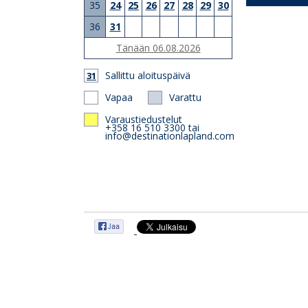
35
24
25
26
27
28
29
30
36
31
Tänään 06.08.2026
Sallittu aloituspäivä
31
Vapaa
Varattu
Varaustiedustelut
+358 16 510 3300 tai
info@destinationlapland.com