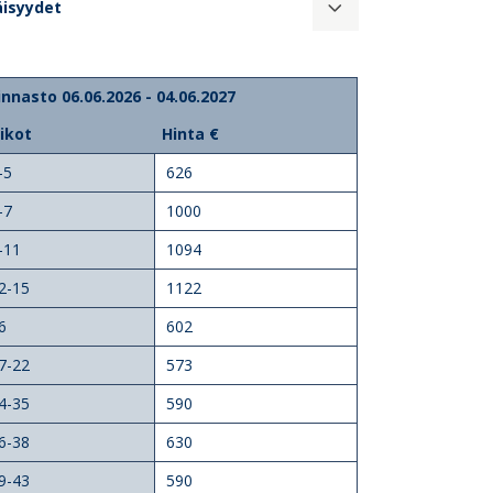
äisyydet
innasto 06.06.2026 - 04.06.2027
iikot
Hinta €
-5
626
-7
1000
-11
1094
2-15
1122
6
602
7-22
573
4-35
590
6-38
630
9-43
590