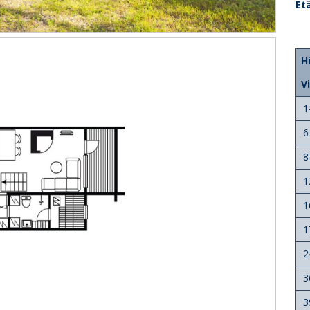
Et
H
V
1
6
8
1
1
1
2
3
3