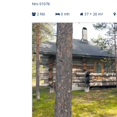
Nro 01076
2 hlö
0 mh
37 + 20 m
2