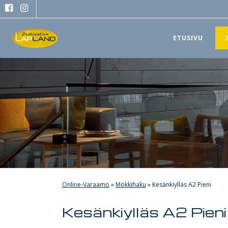
ETUSIVU
Online-Varaamo
»
Mökkihaku
»
Kesänkiylläs A2 Pieni
Kesänkiylläs A2 Pieni