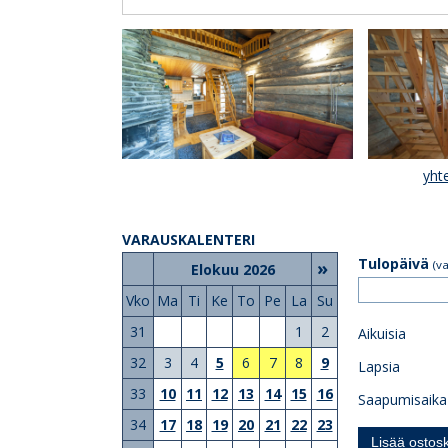
yht
VARAUSKALENTERI
Tulopäivä
»
(v
Elokuu 2026
Vko
Ma
Ti
Ke
To
Pe
La
Su
31
1
2
Aikuisia
32
3
4
5
6
7
8
9
Lapsia
33
10
11
12
13
14
15
16
Saapumisaika
34
17
18
19
20
21
22
23