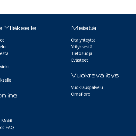
 Ylläkselle
Meistä
ot
Ota yhteyttä
elut
Yrityksestä
sestä
Tietosuoja
Evästeet
inkit
Vuokravälitys
kselle
Vuokrauspalvelu
nline
OmaPoro
 Mökit
ot FAQ