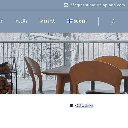
info@destinationlapland.com
UT
YLLÄS
MEISTÄ
SUOMI
Ostoskori