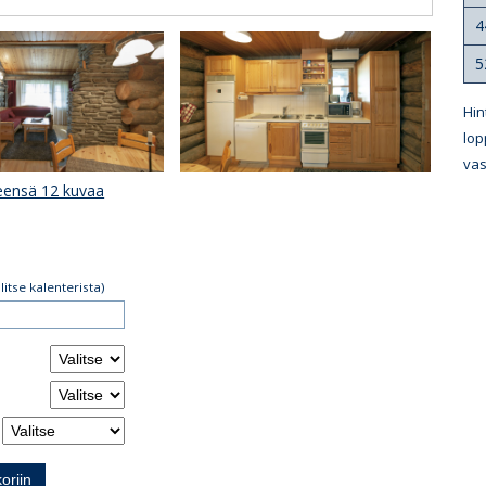
4
5
Hin
lop
vas
eensä 12 kuvaa
alitse kalenterista)