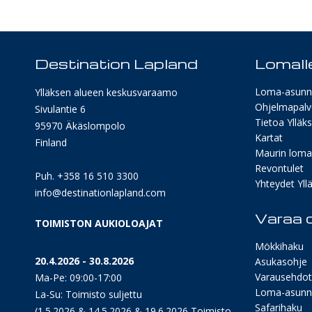
Destination Lapland
Lomalle
Loma-asunn
Ylläksen alueen keskusvaraamo
Ohjelmapalv
Sivulantie 6
Tietoa Ylläk
95970 Äkäslompolo
Kartat
Finland
Maurin lomav
Revontulet
Puh. +358 16 510 3300
Yhteydet Yllä
info@destinationlapland.com
Varaa o
TOIMISTON AUKIOLOAJAT
Mökkihaku
20.4.2026 - 30.8.2026
Asukasohje
Varausehdot
Ma-Pe: 09:00-17:00
Loma-asunn
La-Su: Toimisto suljettu
Safarihaku
(1.5.2026 & 14.5.2026 & 19.6.2026 Toimisto