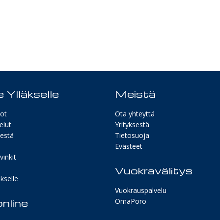
 Ylläkselle
Meistä
ot
Ota yhteyttä
elut
Yrityksestä
sestä
Tietosuoja
Evästeet
inkit
Vuokravälitys
kselle
Vuokrauspalvelu
nline
OmaPoro