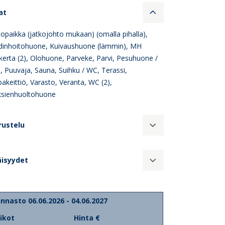
at
opaikka (jatkojohto mukaan) (omalla pihalla),
dinhoitohuone, Kuivaushuone (lämmin), MH
kerta (2), Olohuone, Parveke, Parvi, Pesuhuone /
 Puuvaja, Sauna, Suihku / WC, Terassi,
akeittiö, Varasto, Veranta, WC (2),
ksienhuoltohuone
rustelu
äisyydet
innasto 06.06.2026 - 04.06.2027
iikot
Hinta €