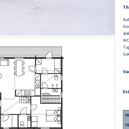
Til
Aut
Ko
ala
WC,
Tup
Su
Va
Et
H
V