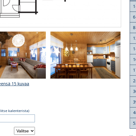
1
6
8
1
1
1
1
2
eensä 15 kuvaa
3
3
alitse kalenterista)
4
5