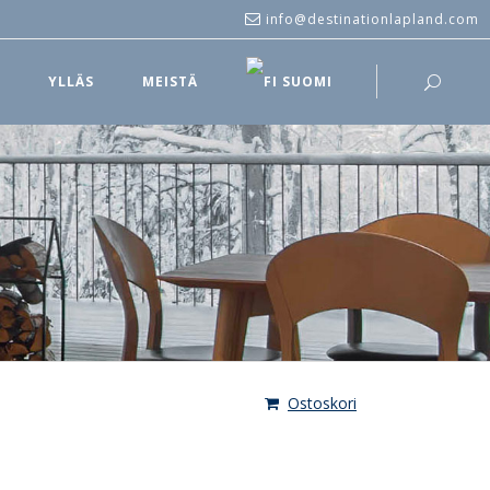
info@destinationlapland.com
T
YLLÄS
MEISTÄ
SUOMI
Ostoskori