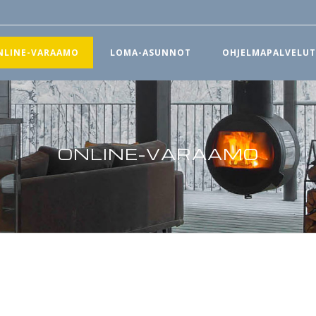
NLINE-VARAAMO
LOMA-ASUNNOT
OHJELMAPALVELU
ONLINE-VARAAMO