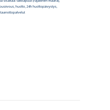
ta sisältää: takkapuut (rajallinen määrä),
pusiivous, huolto, 24h huoltopäivystys,
taanottopalvelut