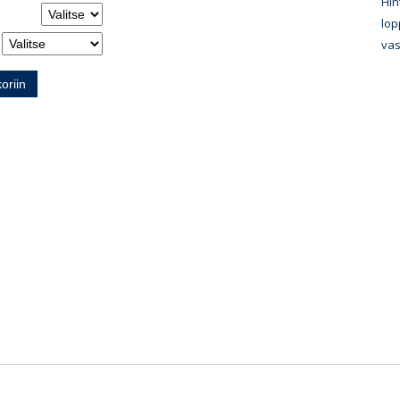
Hin
lop
vas