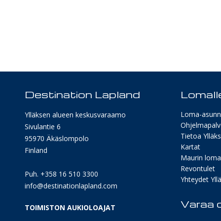
Destination Lapland
Lomalle
Loma-asunn
Ylläksen alueen keskusvaraamo
Ohjelmapalv
Sivulantie 6
Tietoa Ylläk
95970 Äkäslompolo
Kartat
Finland
Maurin lomav
Revontulet
Puh. +358 16 510 3300
Yhteydet Yllä
info@destinationlapland.com
Varaa o
TOIMISTON AUKIOLOAJAT