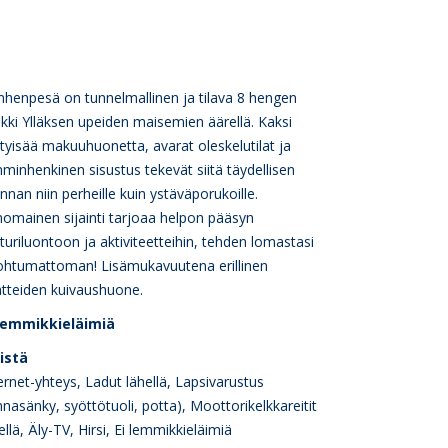
henpesä on tunnelmallinen ja tilava 8 hengen
ki Ylläksen upeiden maisemien äärellä. Kaksi
htyisää makuuhuonetta, avarat oleskelutilat ja
minhenkinen sisustus tekevät siitä täydellisen
innan niin perheille kuin ystäväporukoille.
nomainen sijainti tarjoaa helpon pääsyn
turiluontoon ja aktiviteetteihin, tehden lomastasi
ohtumattoman! Lisämukavuutena erillinen
tteiden kuivaushuone.
 lemmikkieläimiä
eistä
ernet-yhteys, Ladut lähellä, Lapsivarustus
nnasänky, syöttötuoli, potta), Moottorikelkkareitit
ellä, Äly-TV, Hirsi, Ei lemmikkieläimiä