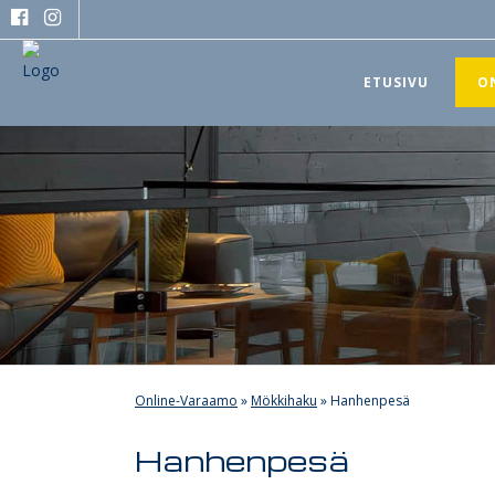
ETUSIVU
O
Online-Varaamo
»
Mökkihaku
»
Hanhenpesä
Hanhenpesä