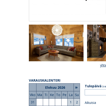
yht
VARAUSKALENTERI
Tulopäivä
»
(v
Elokuu 2026
Vko
Ma
Ti
Ke
To
Pe
La
Su
31
1
2
Aikuisia