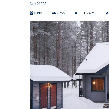
Nro 01025
8 hlö
2 mh
80 + 24 m
2