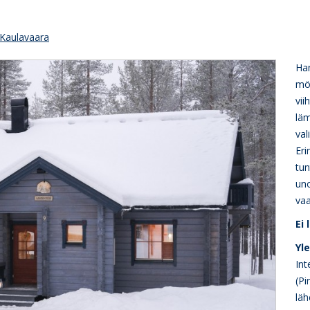
Kaulavaara
Han
mök
vii
läm
val
Eri
tun
un
vaa
Ei
Yl
Int
(Pi
läh